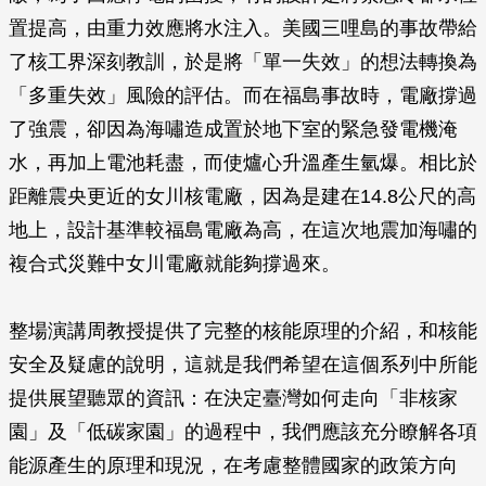
置提高，由重力效應將水注入。美國三哩島的事故帶給
了核工界深刻教訓，於是將「單一失效」的想法轉換為
「多重失效」風險的評估。而在福島事故時，電廠撐過
了強震，卻因為海嘯造成置於地下室的緊急發電機淹
水，再加上電池耗盡，而使爐心升溫產生氫爆。相比於
距離震央更近的女川核電廠，因為是建在14.8公尺的高
地上，設計基準較福島電廠為高，在這次地震加海嘯的
複合式災難中女川電廠就能夠撐過來。
整場演講周教授提供了完整的核能原理的介紹，和核能
安全及疑慮的說明，這就是我們希望在這個系列中所能
提供展望聽眾的資訊：在決定臺灣如何走向「非核家
園」及「低碳家園」的過程中，我們應該充分瞭解各項
能源產生的原理和現況，在考慮整體國家的政策方向