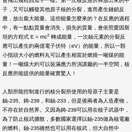
會飛出幾粒西瓜子一樣。第一次核反應所釋放出來的中
子，又可以觸發其他原子核的分裂，進而產生鏈鎖反
應，放出龐大能量。這些能量怎麼來的？在反應的過程
中，有一點點質量會消失，損失的質量，會依照愛因斯
2
坦的方程式 E = mc
轉成能量，一次鈾元素的分裂反
應可以產生約兩億電子伏特（eV）的能量，所以一顆
小指頭大小的燃料丸可以產生相當於燃燒一噸煤的能
量！一噸煤大約可以裝滿應力所演講廳的一半空間，核
反應所能提供的能量確實驚人！
人類所能控制進行的核分裂所使用的母原子主要是
鈾-235、鈽-239，和鈾-233，但是後兩者為人造產物，
不存在於自然界。又因為鈽-239可以用在核子武器中，
為了防止核武擴散，多數國家選擇以鈾-235做為核電廠
的燃料。鈾-235雖然也可以用在核武，但大自然中