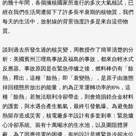
的幾十年間，各個擁核國家所進行的多次大氣核試，已
經在我們生活周遭留下了許多長半衰期的核物質，我們
每天的生活中，放射線的背景強度許多是來自這些物
質。
談到過去所發生過的核災變，周教授作了簡單清楚的分
析：美國賓州三哩島事故及福島的事故，都來自輕水式
反應器。事故原因是在緊急停爐之後，燃料棒仍有「餘
熱」釋出，這種「餘熱」即「衰變熱」，是原子由激態
掉回穩態所放出的能量，約為正常運轉功率的6%，這
種「餘熱」若無法順利冷卻帶走，則會燒損鋯合金材料
的護套，與水遇合產生氫氣，最終引發氫爆。為避免餘
熱留存造成災害，核電廠多半設計有多套剎車：緊急爐
心冷卻系統、裝有十萬噸水的生水池，以及圍阻體屏
蔽，為了因應停電的困擾，有的設計是將緊急冷卻水位