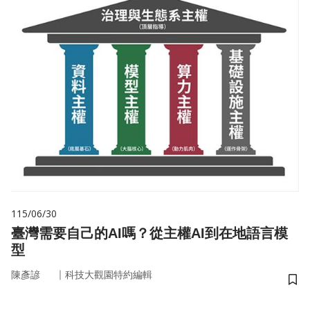
115/06/30
臺灣需要自己的AI嗎？從主權AI到在地語言模
型
｜
陳彥諺
科技大觀園特約編輯
儲