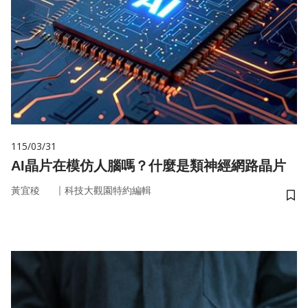
115/03/31
AI晶片在模仿人腦嗎？什麼是類神經網路晶片
｜
黃宜稜
科技大觀園特約編輯
儲