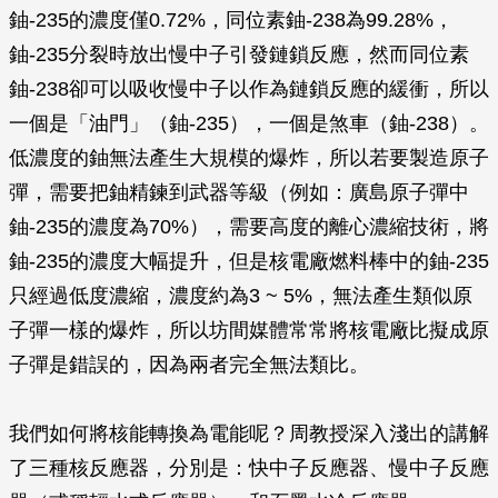
鈾-235的濃度僅0.72%，同位素鈾-238為99.28%，
鈾-235分裂時放出慢中子引發鏈鎖反應，然而同位素
鈾-238卻可以吸收慢中子以作為鏈鎖反應的緩衝，所以
一個是「油門」（鈾-235），一個是煞車（鈾-238）。
低濃度的鈾無法產生大規模的爆炸，所以若要製造原子
彈，需要把鈾精鍊到武器等級（例如：廣島原子彈中
鈾-235的濃度為70%），需要高度的離心濃縮技術，將
鈾-235的濃度大幅提升，但是核電廠燃料棒中的鈾-235
只經過低度濃縮，濃度約為3 ~ 5%，無法產生類似原
子彈一樣的爆炸，所以坊間媒體常常將核電廠比擬成原
子彈是錯誤的，因為兩者完全無法類比。
我們如何將核能轉換為電能呢？周教授深入淺出的講解
了三種核反應器，分別是：快中子反應器、慢中子反應