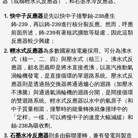
器（或稱輕水式反應器），和石墨水冷反應器。
快中子反應器
是先以快中子撞擊鈾-238產生
鈽-239，再以鈽-239進行核分裂反應。然而，呼應
前面所述，鈽-239有著核武擴散等疑慮，因此這類
反應器較少興建；
輕水式反應器
為多數國家核電廠採用。可分為沸水
式（核一、二、四）與壓水式（核三）。沸水式反
應器，顧名思義即是將水直接煮沸，以蒸汽推動氣
渦輪機發電，是直接循環的單迴路系統。壓水式反
應器則是透過熱交換器將通過爐心的迴路（加壓水
不沸騰）與通過氣渦輪機的迴路分開，是間接循環
的雙迴路系統。輕水式反應器以水中的氫原子（和
中子質量相當，撞擊時的能量轉換就像撞球中的
「定桿」一樣，可以將慢中子的速度大幅減緩）和
鈾-238為吸收劑。
石墨水冷反應器
則多由蘇聯運轉，兼有發電與製造