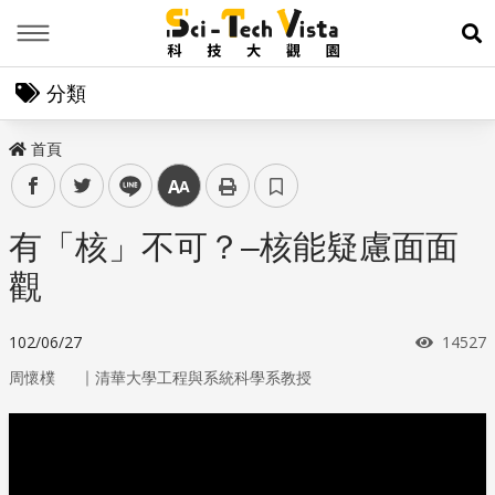
Menu
展
分類
首頁
facebook
twitter
line
中
有「核」不可？–核能疑慮面面
觀
瀏覽次
102/06/27
14527
｜
周懷樸
清華大學工程與系統科學系教授