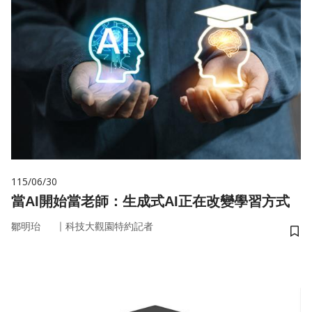
115/06/30
當AI開始當老師：生成式AI正在改變學習方式
｜
鄒明珆
科技大觀園特約記者
儲