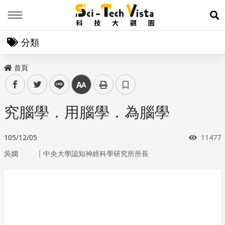
Menu
展
分類
首頁
facebook
twitter
line
中
究腦學．用腦學．為腦學
瀏覽次
105/12/05
11477
｜
吳嫻
中央大學認知神經科學研究所所長