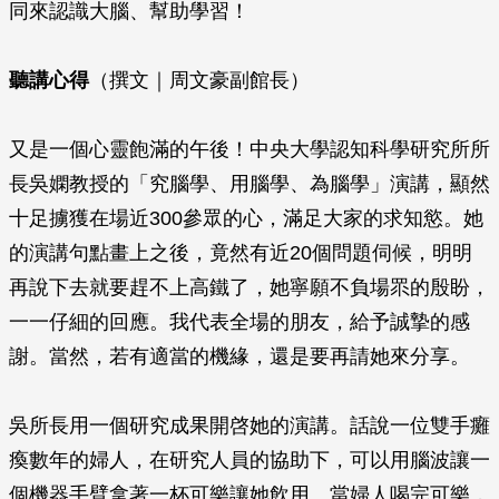
同來認識大腦、幫助學習！
聽講心得
（撰文｜周文豪副館長）
又是一個心靈飽滿的午後！中央大學認知科學研究所所
長吳嫻教授的「究腦學、用腦學、為腦學」演講，顯然
十足擄獲在場近300參眾的心，滿足大家的求知慾。她
的演講句點畫上之後，竟然有近20個問題伺候，明明
再說下去就要趕不上高鐵了，她寧願不負場眔的殷盼，
一一仔細的回應。我代表全場的朋友，給予誠摯的感
謝。當然，若有適當的機緣，還是要再請她來分享。
吳所長用一個研究成果開啓她的演講。話說一位雙手癱
瘓數年的婦人，在研究人員的協助下，可以用腦波讓一
個機器手臂拿著一杯可樂讓她飲用。當婦人喝完可樂，