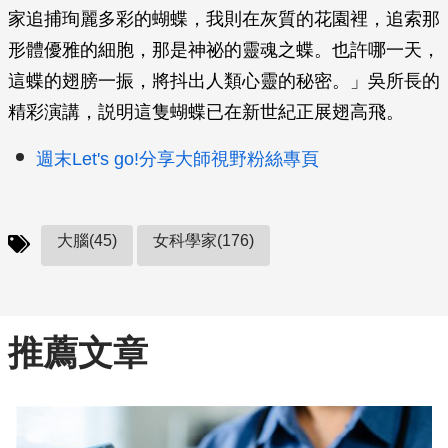
家追捕珣麗多彩的蝴蝶，我則在灰質的花園裡，追索那
形體優雅的細胞，那是神祕的靈魂之蝶。也許哪一天，
這蝶的翅膀一振，將抖出人類心靈的秘密。」吳所長的
精彩演講，説明這隻蝴蝶已在新世紀正展翅高飛。
週末Let's go!分享大師視野粉絲專頁
大腦(45)
女科學家(176)
推薦文章