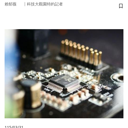
｜
賴郁薇
科技大觀園特約記者
儲
115/03/31