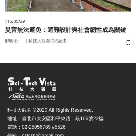
115/05/29
災害無法避免：避難設計與社會韌性成為關鍵
｜
鄒明珆
科技大觀園特約記者
儲
科技大觀園 ©2020 All Rights Reserved.
地址：臺北市大安區和平東路二段106號22樓
電話：02-25056789 #5526
信箱：nstcstv@gmail.com