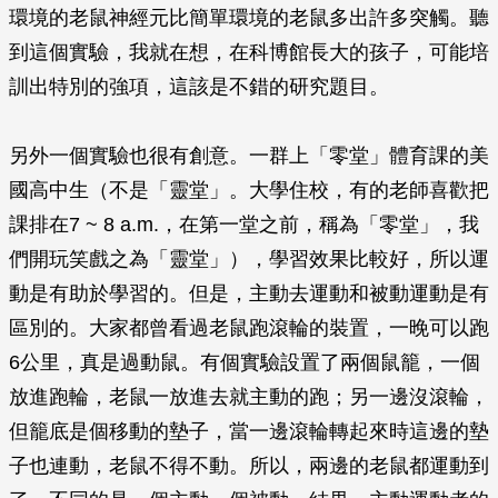
環境的老鼠神經元比簡單環境的老鼠多出許多突觸。聽
到這個實驗，我就在想，在科博館長大的孩子，可能培
訓出特別的強項，這該是不錯的研究題目。
另外一個實驗也很有創意。一群上「零堂」體育課的美
國高中生（不是「靈堂」。大學住校，有的老師喜歡把
課排在7 ~ 8 a.m.，在第一堂之前，稱為「零堂」，我
們開玩笑戲之為「靈堂」），學習效果比較好，所以運
動是有助於學習的。但是，主動去運動和被動運動是有
區別的。大家都曾看過老鼠跑滾輪的裝置，一晚可以跑
6公里，真是過動鼠。有個實驗設置了兩個鼠籠，一個
放進跑輪，老鼠一放進去就主動的跑；另一邊沒滾輪，
但籠底是個移動的墊子，當一邊滾輪轉起來時這邊的墊
子也連動，老鼠不得不動。所以，兩邊的老鼠都運動到