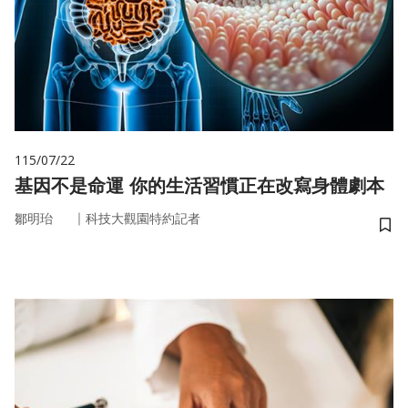
115/07/22
基因不是命運 你的生活習慣正在改寫身體劇本
｜
鄒明珆
科技大觀園特約記者
儲