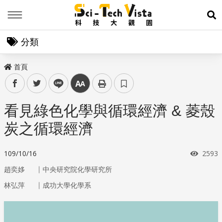
Menu
展
分類
首頁
facebook
twitter
line
中
看見綠色化學與循環經濟 & 菱殼
炭之循環經濟
瀏覽
109/10/16
2593
｜
趙奕姼
中央研究院化學研究所
｜
林弘萍
成功大學化學系