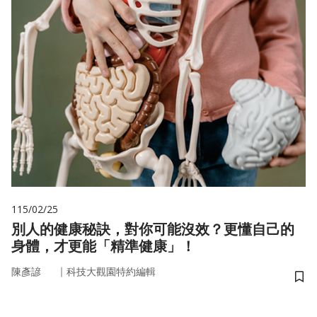
115/02/25
別人的健康秘訣，對你可能沒效？更懂自己的
身體，才更能「精準健康」！
｜
陳彥諺
科技大觀園特約編輯
儲