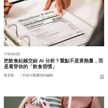
115/02/25
把飲食紀錄交給 AI 分析？重點不是算熱量，而
是看穿你的「飲食習慣」
｜
黃宜稜
科技大觀園特約編輯
儲