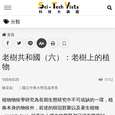
Menu
展
分類
首頁
facebook
twitter
line
中
老樹共和國（六）：老樹上的植
物
瀏覽
105/03/25
5152
｜
陳采如
國立中興大學昆蟲學系
植物物候學研究為長期生態研究中不可或缺的一環，植
株本身的物候外，前述的樹冠群聚以及著生植物