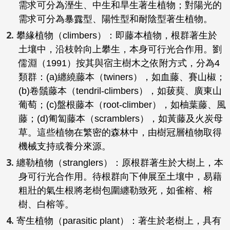
需求可分為溼生、中生和旱生著生植物；對陽光的
需求可分為暴露型、陽性型和耐陰型著生植物。
攀緣植物（climbers）：即藤本植物，根群著生於
土壤中，沿枝幹向上攀生，本身可行光合作用。劉
儒淵（1991）按其與宿主樹木之依附方式，分為4
類群：(a)纏繞藤本（twiners），如血藤、賽山椒；
(b)卷鬚藤本（tendril-climbers），如菝葜、廣東山
葡萄；(c)盤根藤本（root-climber），如柚葉藤、風
藤；(d)匍匐藤本（scramblers），如黃藤及火炭母
草。這些植物在繁密的森林中，由樹冠層植物取得
機械支持或養分來源。
纏勒植物（stranglers）：原根群著生於大樹上，本
身可行光合作用。待根群向下伸展至土壤中，易藉
粗壯的氣生根將老樹包圍纏勒致死，如雀榕、榕
樹、白榕等。
寄生植物（parasitic plant）：著生於老樹上，具有