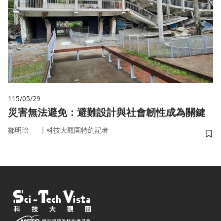
115/05/29
災害無法避免：避難設計與社會韌性成為關鍵
｜
鄒明珆
科技大觀園特約記者
儲