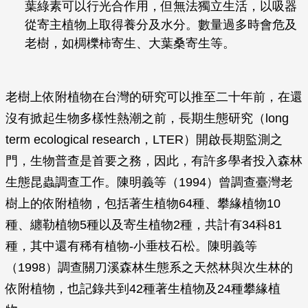
葉綠素可以行光合作用，但無法獨立生活，以吸器
從寄主植物上取得養分及水分。數量過多時會危及
老樹，如椆櫟柿寄生、大葉桑寄生等。
老樹上依附植物在台灣的研究可以推至二十年前，在還
沒有掀起生物多樣性熱潮之前，長期生態研究（long
term ecological research，LTER）開啟長期監測之
門，生物普查是首要之務，因此，有許多學者投入森林
生態昆蟲調查工作。陳明義等（1994）曾調查臺灣老
樹上的依附植物，包括著生植物64種、攀緣植物10
種、纏勒植物5種以及寄生植物2種，共計有34科81
種，其中還有稀有植物-小垂枝石松。陳明義等
（1998）調查關刀溪森林生態系之天然林與次生林的
依附植物，也記錄共到42種著生植物及24種攀緣植