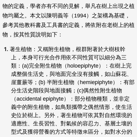
物的定義，學者亦有不同的見解，舉凡在樹上出現之植
物均屬之。本文以陳明義等（1994）之架構為基礎，
參考其他教科書及工具書的定義，將依附在老樹上的植
物，按其性質說明如下：
著生植物：又稱附生植物，根群附著於大樹枝幹
上，本身可行光合作用依不同性質可以細分為三
類：(a)完全附生植物（holoepiphyte）：在樹上完
成整個生活史，與地面完全沒有接觸，如山蘇花、
崖薑蕨等；(b) 半附生植物（hemiepiphyte）：有部
分生活史階段與地面接觸；(c)偶然性附生植物
（accidental epiphyte）：部分植物種類，並非定
義中的附生植物，如鳥類攜帶之偶然情形，使生活
史位於樹上。另外，著生植物可依其對自然環境的
適應性、生長習性、對氣候的容忍力、基層土壤的
型式及獲得營養的方式等特徵來區分，如對水分的