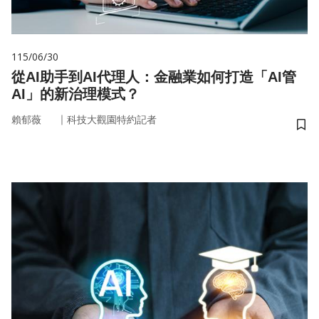
115/06/30
從AI助手到AI代理人：金融業如何打造「AI管
AI」的新治理模式？
｜
賴郁薇
科技大觀園特約記者
儲