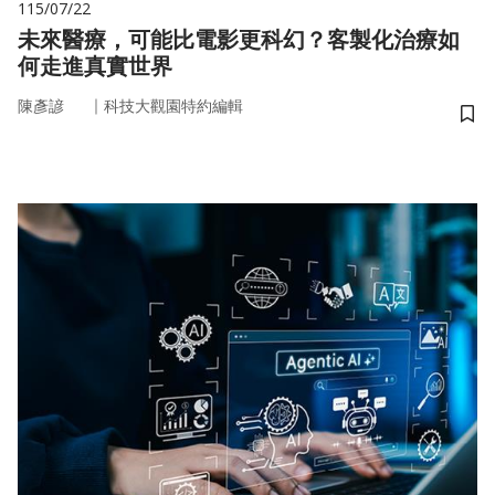
115/07/22
未來醫療，可能比電影更科幻？客製化治療如
何走進真實世界
｜
陳彥諺
科技大觀園特約編輯
儲