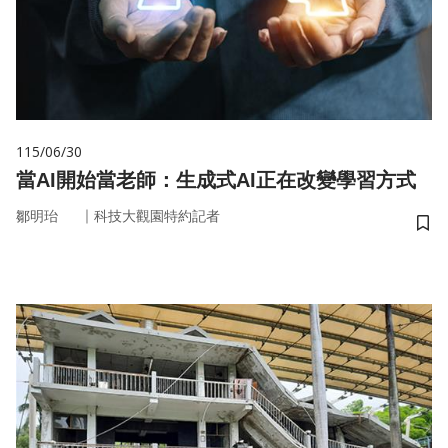
115/06/30
當AI開始當老師：生成式AI正在改變學習方式
｜
鄒明珆
科技大觀園特約記者
儲