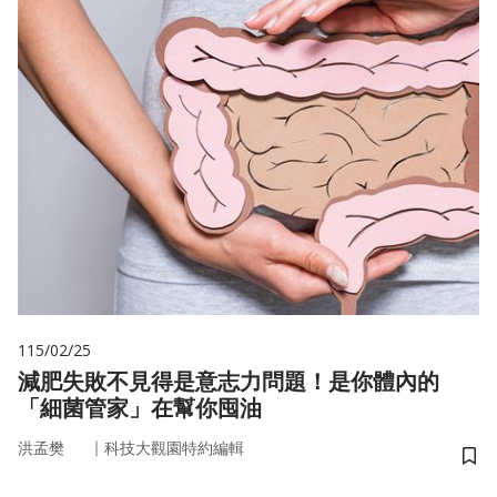
115/02/25
減肥失敗不見得是意志力問題！是你體內的
「細菌管家」在幫你囤油
｜
洪孟樊
科技大觀園特約編輯
儲