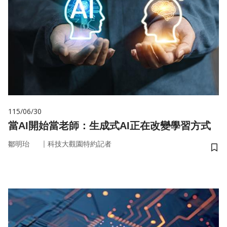
115/06/30
當AI開始當老師：生成式AI正在改變學習方式
｜
鄒明珆
科技大觀園特約記者
儲