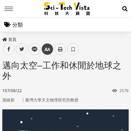
Menu
展
分類
首頁
facebook
twitter
line
中
邁向太空–工作和休閒於地球之
外
瀏覽
107/08/22
2576
｜
孫維新
臺灣大學天文物理研究所教授