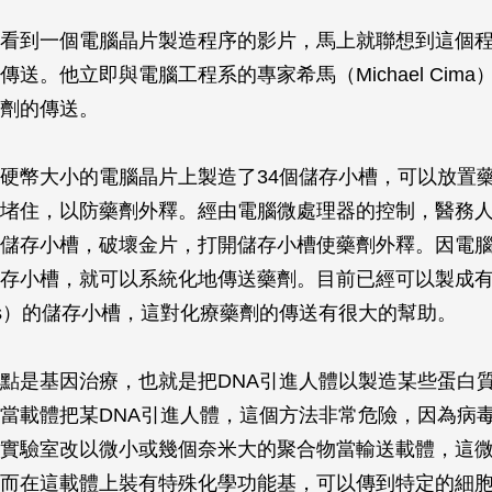
看到一個電腦晶片製造程序的影片，馬上就聯想到這個
傳送。他立即與電腦工程系的專家希馬（Michael Cim
劑的傳送。
硬幣大小的電腦晶片上製造了34個儲存小槽，可以放置
堵住，以防藥劑外釋。經由電腦微處理器的控制，醫務
儲存小槽，破壞金片，打開儲存小槽使藥劑外釋。因電
存小槽，就可以系統化地傳送藥劑。目前已經可以製成有
oses）的儲存小槽，這對化療藥劑的傳送有很大的幫助。
點是基因治療，也就是把DNA引進人體以製造某些蛋白
當載體把某DNA引進人體，這個方法非常危險，因為病
實驗室改以微小或幾個奈米大的聚合物當輸送載體，這
而在這載體上裝有特殊化學功能基，可以傳到特定的細