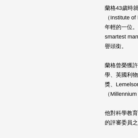
蘭格43歲時
（Institu
年輕的一位。波
smartest
譽頭銜。
蘭格曾榮獲許
學、英國利物
獎、Lemel
（Millenn
他對科學教育也
的評審委員之