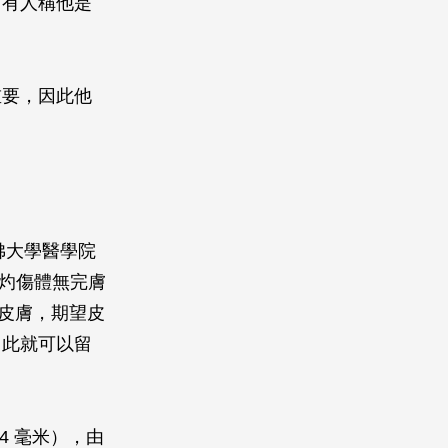
，有人稱他是
重要，因此他
佛大學醫學院
嚴重灼傷體無完膚
工皮膚，期望皮
因此就可以留
4 毫米），由