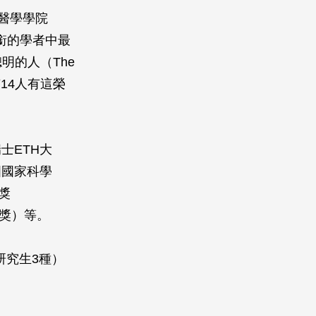
醫學學院
譽頭銜的學者中最
聰明的人（The
只有14人有這榮
士ETH大
國國家科學
技獎
科技獎）等。
研究生3種）