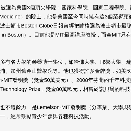
就被選為美國3個頂尖學院：國家科學院、國家工程學院、
te of Medicine）的院士，他是美國至今同時擁有這3個榮
士頓市Boston Globe日報曾經把蘭格選為波士頓市最
 man in Boston）。目前他是MIT最高講座教授，而全MIT
多有名大學的榮譽博士學位，如哈佛大學、耶魯大學、瑞
浦、加州舊金山醫學院等。他也獲得許多金牌獎，如美
son-MIT發明獎（獎金50萬美元）、2008年芬蘭的千年科
ium Technology Prize，獎金80萬歐元，相當於諾貝爾的
不遺餘力，是Lemelson-MIT發明獎（分專業、大學與
一，經常鼓勵青少年參與各種科技活動。