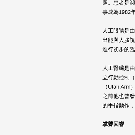
題。患者是瀕臨
事成為198
人工眼睛是由杜
出能與人腦視
進行初步的臨
人工腎臟是由賈
立行動控制（M
（Utah 
之前他也曾發
的手指動作，
掌聲回響