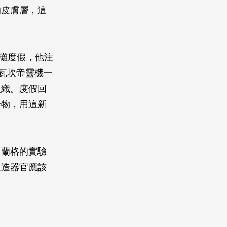
的皮膚層，這
海灘度假，他注
間，瓦坎帝靈機一
組織。度假回
合物，用這新
，蘭格的實驗
人造器官應該