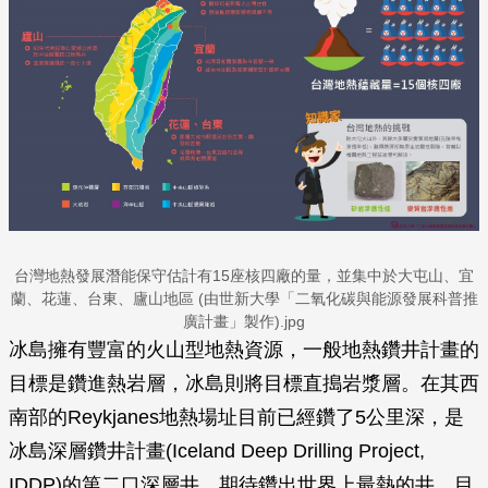
台灣地熱發展潛能保守估計有15座核四廠的量，並集中於大屯山、宜
蘭、花蓮、台東、廬山地區 (由世新大學「二氧化碳與能源發展科普推
廣計畫」製作).jpg
冰島擁有豐富的火山型地熱資源，一般地熱鑽井計畫的
目標是鑽進熱岩層，冰島則將目標直搗岩漿層。在其西
南部的Reykjanes地熱場址目前已經鑽了5公里深，是
冰島深層鑽井計畫(Iceland Deep Drilling Project,
IDDP)的第二口深層井，期待鑽出世界上最熱的井，目