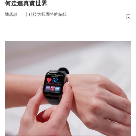
何走進真實世界
｜
陳彥諺
科技大觀園特約編輯
儲