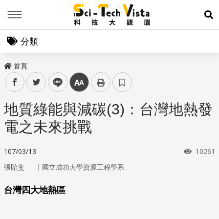
Menu
展
分類
首頁
facebook
twitter
line
中
地質綠能與減碳(3)：台灣地熱發
電之未來挑戰
瀏覽次
107/03/13
10261
｜
張貽斐
國立成功大學資源工程學系
台灣四大地熱區