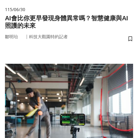
115/06/30
AI會比你更早發現身體異常嗎？智慧健康與AI
照護的未來
｜
鄒明珆
科技大觀園特約記者
儲