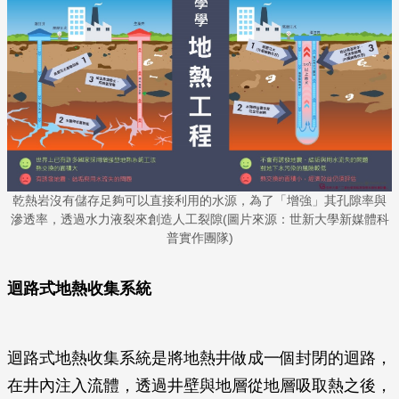
乾熱岩沒有儲存足夠可以直接利用的水源，為了「增強」其孔隙率與
滲透率，透過水力液裂來創造人工裂隙(圖片來源：世新大學新媒體科
普實作團隊)
迴路式地熱收集系統
迴路式地熱收集系統是將地熱井做成一個封閉的迴路，
在井內注入流體，透過井壁與地層從地層吸取熱之後，