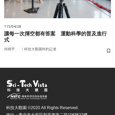
115/04/28
讓每一次揮空都有答案 運動科學的普及進行
式
｜
何楷平
科技大觀園特約記者
儲
科技大觀園 ©2020 All Rights Reserved.
地址：臺北市大安區和平東路二段106號22樓