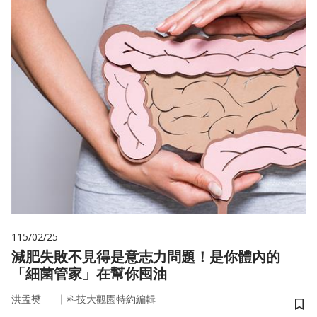
115/02/25
減肥失敗不見得是意志力問題！是你體內的
「細菌管家」在幫你囤油
｜
洪孟樊
科技大觀園特約編輯
儲