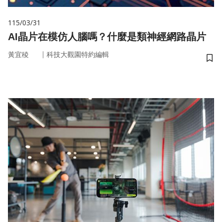
115/03/31
AI晶片在模仿人腦嗎？什麼是類神經網路晶片
｜
黃宜稜
科技大觀園特約編輯
儲