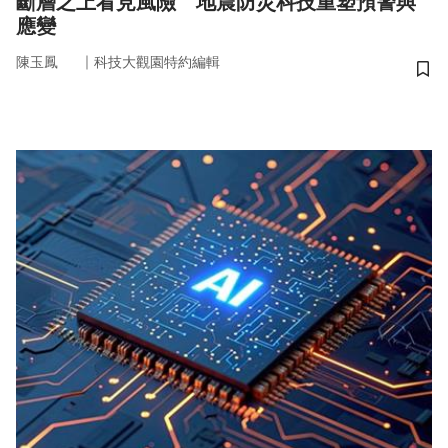
斷層之上看見風險 地震防災科技重塑預警與
應變
｜
陳玉鳳
科技大觀園特約編輯
儲