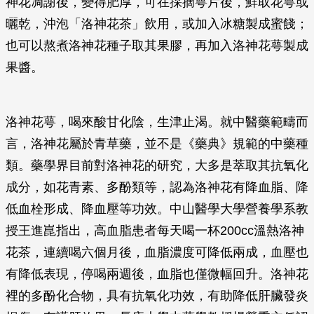
神花凋謝後，變得肥厚，可在採摘萼片後，鮮取花萼或
曬乾，沖泡「洛神花茶」飲用，或加入冰糖製成蜜餞；
也可以熬煮洛神花種子取其果膠，再加入洛神花萼製成
果醬。
洛神花萼，喝來酸甘化陰，生津止渴。就中醫藥範疇而
言，洛神花屬於青草藥，並不是《藥典》規範的中藥種
類。藥學界目前對洛神花的研究，大多是萃取其抗氧化
成分，如花青素、多酚類等，認為洛神花有降血脂、降
低血栓形成、降血壓等功效。中山醫學大學營養學系教
授王進崑指出，高血脂患者每天喝一杯200cc溫熱洛神
花茶，連續喝六個月後，血脂濃度可降低兩成，血壓也
有降低表現，停喝兩週後，血脂也僅微幅回升。洛神花
裡的多酚化合物，具有抗氧化功效，有助降低肝臟發炎