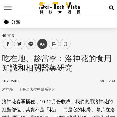
Menu
展
分類
首頁
facebook
twitter
line
中
吃在地、趁當季：洛神花的食用
知識和相關醫藥研究
瀏覽
107/05/02
9234
｜
游均晶
長庚大學中醫系講師
洛神花春季播種，10-12月份收成，我們食用洛神花的
紅豔部位，其實不是「花」，而是它的花萼。萼片在洛