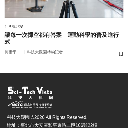
115/04/28
讓每一次揮空都有答案 運動科學的普及進行
式
｜
何楷平
科技大觀園特約記者
儲
科技大觀園 ©2020 All Rights Reserved.
地址：臺北市大安區和平東路二段106號22樓