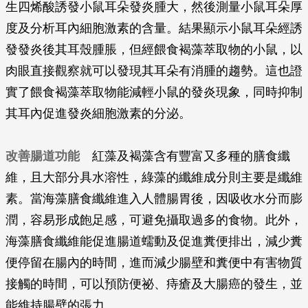
生四烯酸誘發小鼠耳朵發炎腫大，然後測量小鼠耳朵厚
度及分析耳內細胞激素的含量。結果顯示小鼠耳朵經誘
發發炎後其耳殼腫脹，但經餵食褐藻萃取物的小鼠，以
肉眼直接觀察就可以發現其耳朵有消腫的趨勢。這也證
實了餵食褐藻萃取物能減輕小鼠的發炎現象，同時抑制
其耳內促進發炎細胞激素的分泌。
改善腸道功能
紅藻及褐藻含有豐富又多種的膳食纖
維，且大部分具水溶性，綠藻的纖維成分則主要是纖維
素。當海藻膳食纖維進入人體腸胃後，因吸收水分而膨
潤，容易形成飽足感，可避免攝取過多的食物。此外，
海藻膳食纖維能促進腸道蠕動及促進糞便排出，減少糞
便停留在腸內的時間，進而減少腸壁和糞便中有害物質
接觸的時間，可以預防便祕、痔瘡及大腸癌的發生，並
能維持腸壁的張力。