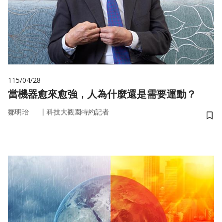
115/04/28
當機器愈來愈強，人為什麼還是需要運動？
｜
鄒明珆
科技大觀園特約記者
儲