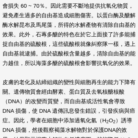
會損失 60 ~ 70％。因此需要不斷地提供抗氧化物質，
避免產生過多的自由基造成細胞傷害。以蛋白酶及醣解
酶水解昆布及馬尾藻，所得的水解產物有清除自由基的
效果。此外，石蓴多醣的特色在於它上面接了許多能捕
捉自由基的硫酸根，這些硫酸根就像糾察隊一樣，遇上
自由基就逮捕。由於硫酸根含量越多，清除自由基的能
力越佳，所以海藻多醣的硫酸根會影響抗氧化的效果。
皮膚的老化及結締組織的變性與細胞再生的能力下降有
關。遺傳物質會經由酵素、蛋白質及去氧核醣核酸
（DNA）的改變而質變，而自由基或活性氧會導致
DNA 損傷，使 DNA 遺傳訊息發生錯誤，引發疾病與癌
症。因此，學者在細胞中添加過氧化氫（H
O
）誘導
2
2
DNA 損傷，然後觀察褐藻水解物對於保護DNA的效