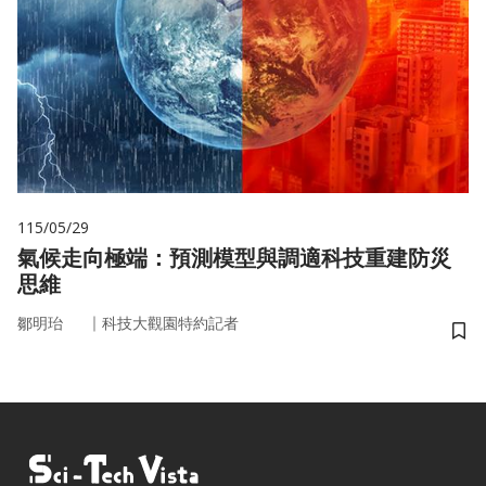
115/05/29
氣候走向極端：預測模型與調適科技重建防災
思維
｜
鄒明珆
科技大觀園特約記者
儲