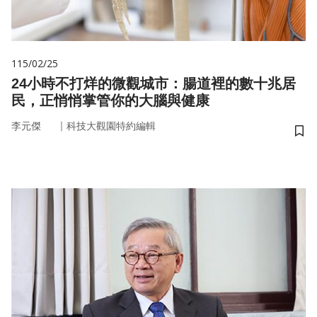
115/02/25
24小時不打烊的微觀城市：腸道裡的數十兆居
民，正悄悄掌管你的大腦與健康
｜
李元傑
科技大觀園特約編輯
儲