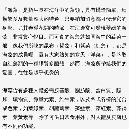
「海藻」是指生長在海洋中的藻類，具有構造簡單、種
類繁多及數量龐大的特色，只要稍加留意都可發現它的
身影。尤其春暖花開的時節，在海邊常可發現翠綠的海
藻，非常賞心悅目。而可食的海藻就如同海中的蔬菜一
般，像我們所吃的昆布（褐藻）和紫菜（紅藻），都是
海藻的成員喔！還有大家熟知的寒天（洋菜），是萃取
自紅藻類的一種膠質多醣體。然而，海藻所帶給我們的
驚喜，往往是超乎想像的。
海藻含有多種人體必需胺基酸、脂肪酸、蛋白質、醣
類、礦物質、微量元素、維生素，以及各式各樣的光合
成色素，如葉綠素、胡蘿蔔素、藻藍素、藻紅素、藻褐
素、葉黃素等，除了可供日常食用外，對人體及皮膚也
有不同的功能。