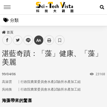
Menu
展
分類
首頁
facebook
twitter
line
中
湛藍奇蹟：「藻」健康、「藻」
美麗
瀏覽次
99/04/06
23168
｜
高淑雲
行政院農業委員會水產試驗所水產加工組
｜
吳純衡
行政院農業委員會水產試驗所水產加工組
海藻帶來的驚喜