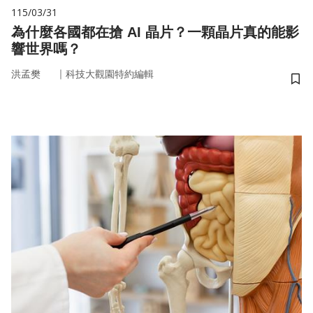
115/03/31
為什麼各國都在搶 AI 晶片？一顆晶片真的能影
響世界嗎？
｜
洪孟樊
科技大觀園特約編輯
儲