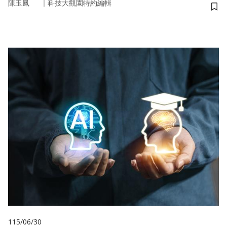
｜
陳玉鳳
科技大觀園特約編輯
儲
115/06/30