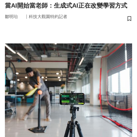
當AI開始當老師：生成式AI正在改變學習方式
｜
鄒明珆
科技大觀園特約記者
儲