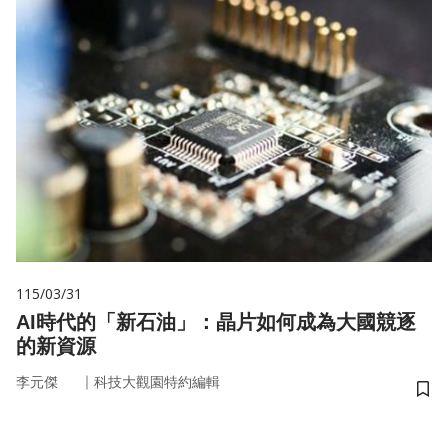
115/03/31
AI時代的「新石油」：晶片如何成為大國競逐
的新資源
｜
李元傑
科技大觀園特約編輯
儲