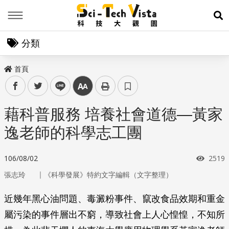
Menu
展
分類
首頁
facebook
twitter
line
中
藉科普服務 培養社會道德—黃家
逸老師的科學志工團
瀏覽
106/08/02
2519
｜
張志玲
《科學發展》特約文字編輯（文字整理）
近幾年黑心油問題、毒澱粉事件、竄改食品效期和重金
屬污染的事件層出不窮，導致社會上人心惶惶，不知所