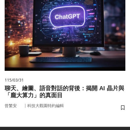
115/03/31
聊天、繪圖、語音對話的背後：揭開 AI 晶片與
「龐大算力」的真面目
｜
曾繁安
科技大觀園特約編輯
儲