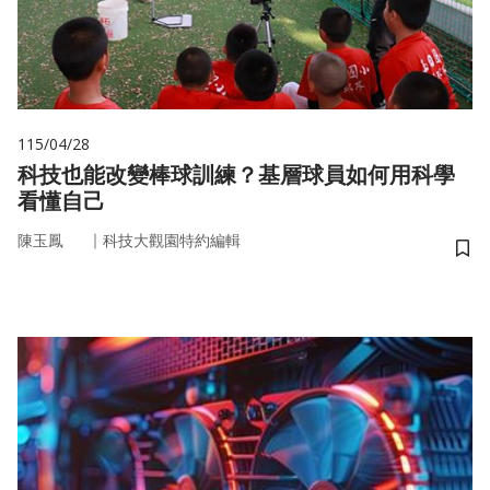
115/04/28
科技也能改變棒球訓練？基層球員如何用科學
看懂自己
｜
陳玉鳳
科技大觀園特約編輯
儲