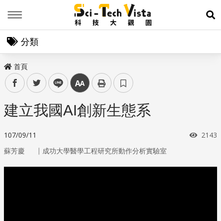
Menu
展
分類
首頁
facebook
twitter
line
中
建立我國AI創新生態系
瀏覽
107/09/11
2143
｜
蘇芳慶
成功大學醫學工程研究所動作分析實驗室