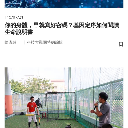
115/07/21
你的身體，早就寫好密碼？基因定序如何閱讀
生命說明書
｜
陳彥諺
科技大觀園特約編輯
儲