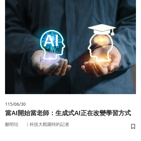
115/06/30
當AI開始當老師：生成式AI正在改變學習方式
｜
鄒明珆
科技大觀園特約記者
儲