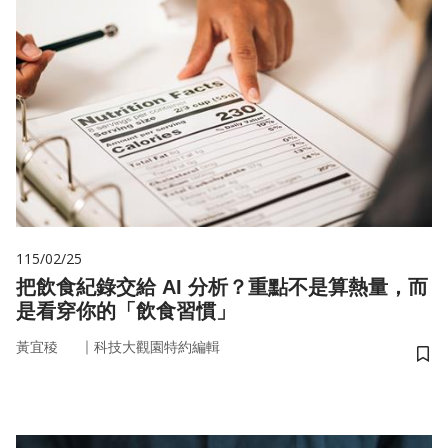
115/02/25
把飲食紀錄交給 AI 分析？重點不是算熱量，而
是看穿你的「飲食習慣」
｜
黃宜稜
科技大觀園特約編輯
儲