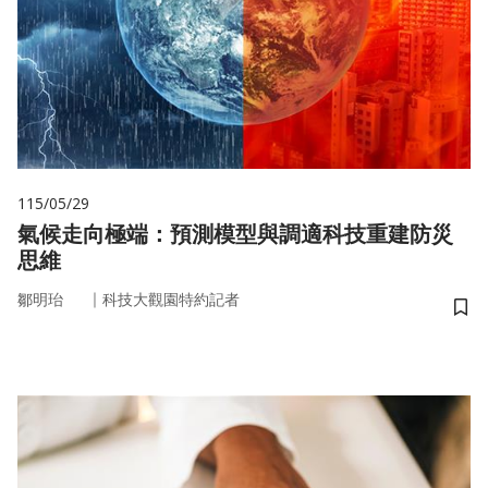
115/05/29
氣候走向極端：預測模型與調適科技重建防災
思維
｜
鄒明珆
科技大觀園特約記者
儲