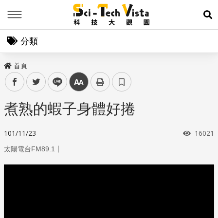
Menu
展
分類
首頁
facebook
twitter
line
中
煮熟的蝦子身體好捲
瀏覽次
101/11/23
16021
｜
太陽電台FM89.1