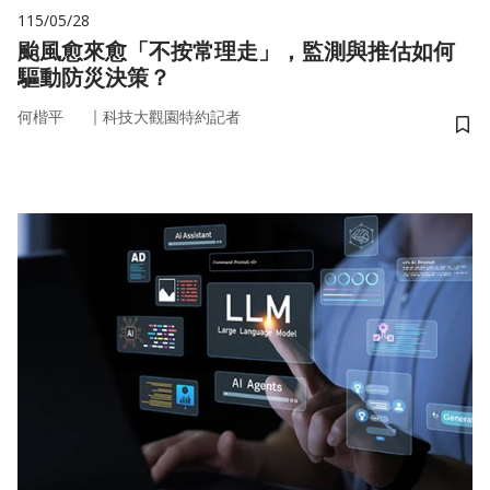
115/05/28
颱風愈來愈「不按常理走」，監測與推估如何
驅動防災決策？
｜
何楷平
科技大觀園特約記者
儲