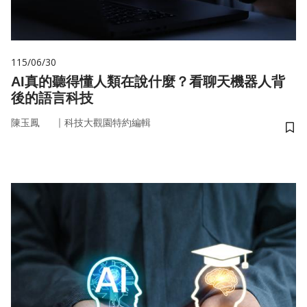
115/06/30
AI真的聽得懂人類在說什麼？看聊天機器人背
後的語言科技
｜
陳玉鳳
科技大觀園特約編輯
儲