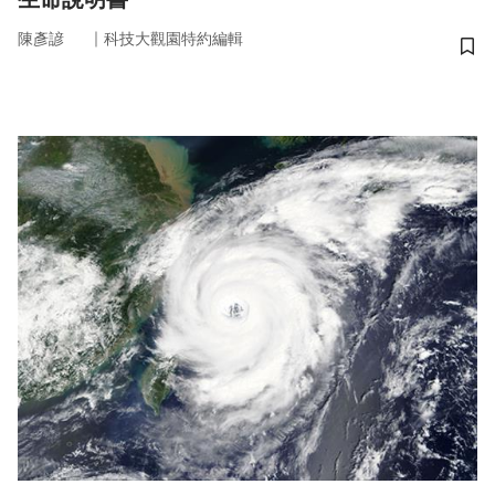
｜
陳彥諺
科技大觀園特約編輯
儲