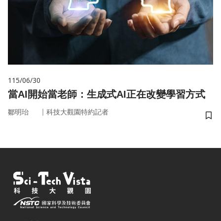
115/06/30
當AI開始當老師：生成式AI正在改變學習方式
｜
鄒明珆
科技大觀園特約記者
儲