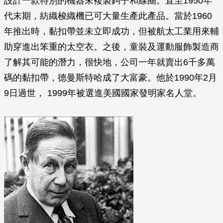
設計一款特別的機器來複製鉤子和線圈。直至1950年
代末期，紡織梭織機已可大量生產此產品。當於1960
年推出時，黏扣帶並未立即成功，但被航太工業用來輔
助穿進出笨重的太空衣。之後，童裝及運動服飾製造商
了解其可能的潛力，很快地，公司一年就賣出6千多萬
碼的黏扣帶，德曼斯特哈成了大富豪。他於1990年2月
9日過世， 1999年被選進美國國家發明家名人堂。