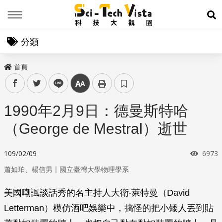
Menu
展
分類
首頁
facebook
twitter
line
中
1990年2月9日：德曼斯特哈
（George de Mestral）逝世
瀏覽
109/02/09
6973
｜
蕭如珀、楊信男
國立臺灣大學物理學系
美國嘲諷談話秀的名主持人大衛‧萊特曼（David
Letterman）模仿酒吧娛樂中，搞怪的把小矮人丟到貼