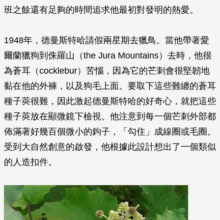
班之餘還有足夠的時間追求他最初對發明的熱愛。
1948年，德曼斯特哈請假兩星期去獵鳥。當他帶著愛
爾蘭獵狗到侏羅山（the Jura Mountains）去時，他很
為蒼耳（cocklebur）苦惱，因為它的芒刺會很堅韌地
黏在他的外褲，以及狗毛上面。要取下這些難纏的蒼耳
種子莢很難，因此激起德曼斯特哈的好奇心，就把這些
種子莢放在顯微鏡下檢視。他注意到每一個芒刺外部都
佈滿著好幾百個微小的鉤子，「勾住」成線圈或毛圈。
受到大自然創意的啟發，他根據此設計想出了一個類似
的人造扣件。