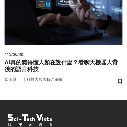
115/06/30
AI真的聽得懂人類在說什麼？看聊天機器人背
後的語言科技
｜
陳玉鳳
科技大觀園特約編輯
儲