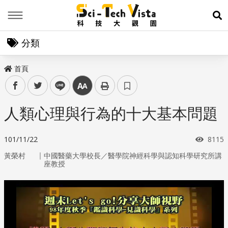
Menu
展
分類
首頁
facebook
twitter
line
中
人類心理與行為的十大基本問題
瀏覽
101/11/22
8115
｜
黃榮村
中國醫藥大學校長／醫學院神經科學與認知科學研究所講
座教授