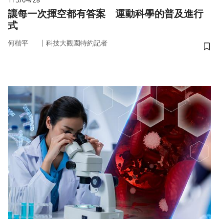
讓每一次揮空都有答案 運動科學的普及進行
式
｜
何楷平
科技大觀園特約記者
儲