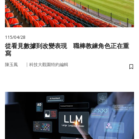
115/04/28
從看見數據到改變表現 職棒教練角色正在重
寫
｜
陳玉鳳
科技大觀園特約編輯
儲