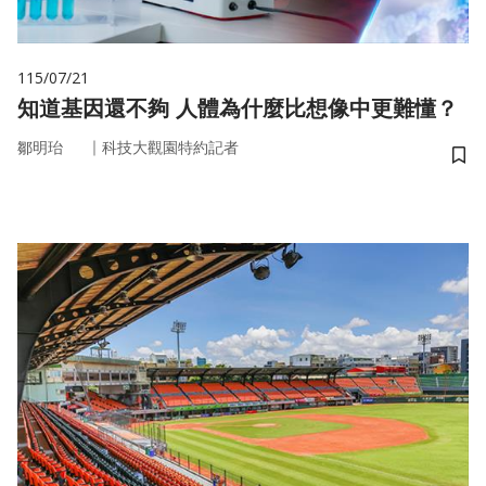
115/07/21
知道基因還不夠 人體為什麼比想像中更難懂？
｜
鄒明珆
科技大觀園特約記者
儲