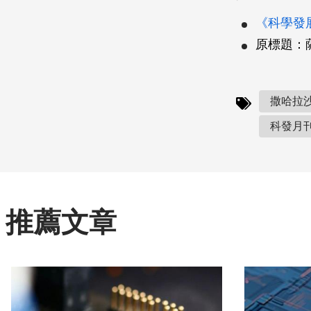
《科學發展》
原標題：
撒哈拉沙
科發月刊(
推薦文章