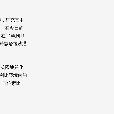
塵，研究其中
相。在今日的
12萬到11
當時撒哈拉沙漠
了英國地質化
本到利比亞境內的
）同位素比