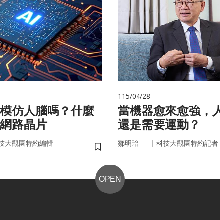
115/04/28
在模仿人腦嗎？什麼
當機器愈來愈強，
網路晶片
還是需要運動？
｜
技大觀園特約編輯
鄒明珆
科技大觀園特約記者
儲存書籤
OPEN