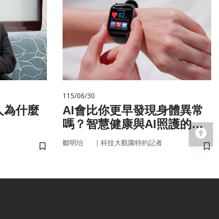
115/06/30
人為什麼
AI會比你更早發現身體異常
嗎？智慧健康與AI照護的未
回
來
｜
鄒明珆
科技大觀園特約記者
儲存書籤
儲