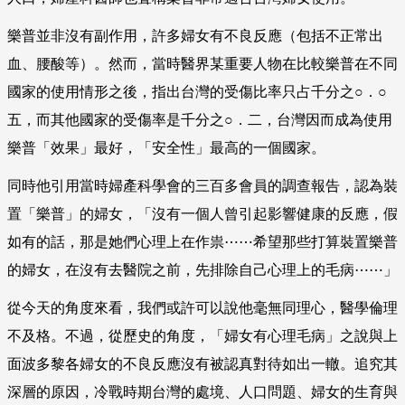
樂普並非沒有副作用，許多婦女有不良反應（包括不正常出
血、腰酸等）。然而，當時醫界某重要人物在比較樂普在不同
國家的使用情形之後，指出台灣的受傷比率只占千分之○．○
五，而其他國家的受傷率是千分之○．二，台灣因而成為使用
樂普「效果」最好，「安全性」最高的一個國家。
同時他引用當時婦產科學會的三百多會員的調查報告，認為裝
置「樂普」的婦女，「沒有一個人曾引起影響健康的反應，假
如有的話，那是她們心理上在作祟
⋯⋯
希望那些打算裝置樂普
的婦女，在沒有去醫院之前，先排除自己心理上的毛病
⋯⋯
」
從今天的角度來看，我們或許可以說他毫無同理心，醫學倫理
不及格。不過，從歷史的角度，「婦女有心理毛病」之說與上
面波多黎各婦女的不良反應沒有被認真對待如出一轍。追究其
深層的原因，冷戰時期台灣的處境、人口問題、婦女的生育與