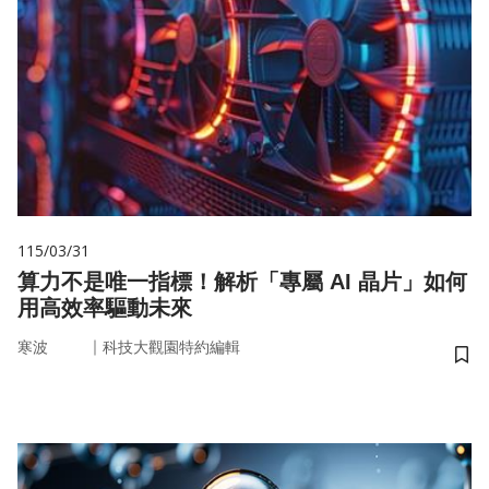
115/03/31
算力不是唯一指標！解析「專屬 AI 晶片」如何
用高效率驅動未來
｜
寒波
科技大觀園特約編輯
儲