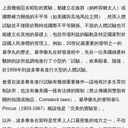
上面幾個惡名昭彰的實驗，都建立在族群（納粹與猶太人）或
國際權力關係的不平等（如美國與瓜地馬拉之間），然而人體
試驗並不僅限於戰時或國際不平等關係。不當的人體試驗也可
能建立在其他的基礎上，包括市場利益的驅動及特定國家對於
該國人民身體的管理上。例如，
20
世紀最重要的發明之一的
避孕丸的歷史。避孕藥丸在研發過程中，先在一位美國婦產科
醫師的診所低調地進行了小型的「試驗」，效果顯著。隨後，
於
1956
年到波多黎各進行大型的人體試驗。
會選在波多黎各進行試驗有幾個重要條件—該地有許多生育控
制診所，也沒有像美國一樣有法律的限制（禁止傳播與墮胎有
關的知識或物品，
Comstock laws
）。避孕藥丸的發明者
G.
Pincus
（
1903-1967
）稱該地是「完美的實驗室」。
以外，波多黎各在當時是世界上人口最密集的地方之一，不但