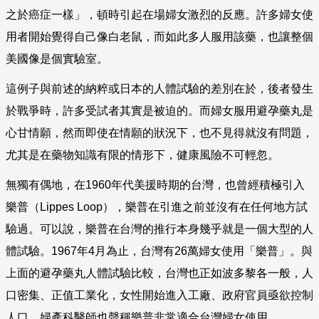
之於癌症一樣」，頓時引起在場婦女激烈的反應。許多婦女使
用者開始覺得自己像白老鼠，而如此多人服用該藥，也讓整個
美國像是個實驗室。
這例子與前述的納粹或日本的人體試驗的差別在於，後者發生
於戰爭時，許多受試者其實是被迫的。而婦女服用避孕藥丸是
心甘情願，然而即使在情願的狀況下，也不見得就沒有問題，
尤其是在藥物知識有限的情形下，健康風險不可輕忽。
無獨有偶地，在
1960
年代美援時期的台灣，也曾經積極引入
樂普（
Lippes Loop
），樂普在引進之前並沒有在任何地方試
驗過。可以說，樂普在台灣的推行本身幾乎就是一個大型的人
體試驗。
1967
年
4
月為止，台灣有
26
萬婦女使用「樂普」。與
上面的避孕藥丸人體試驗比較，台灣也正如波多黎各一般，人
口密集、正值工業化，女性開始進入工廠、政府官員亟欲控制
人口，婦產科醫師也聲稱樂普非常適合台灣婦女使用。