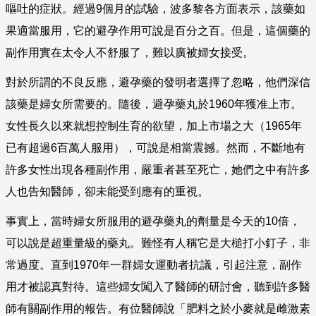
嘔吐的症狀。經過
9
個月的試驗，波多黎各方面表示，該藥如
果適當服用，它的避孕作用可說是百分之百。但是，這個藥的
副作用實在太令人不舒服了，難以廣被婦女接受。
對於所謂的不良反應，避孕藥的發明者選擇了忽略，他們深信
該藥是婦女所需要的。隨後，避孕藥丸於
1960
年獲准上市。
女性長久以來就想控制生育的欲望，加上市場之大（
1965
年
已有超過
6
百萬人服用），可說是相當震撼。然而，不斷地有
許多女性出現各種副作用，嚴重者甚至死亡，她們之中有許多
人也告知醫師，卻未能受到應有的重視。
事實上，當時婦女所服用的避孕藥丸的劑量是今天的
10
倍，
可以說是超重量級的藥丸。難怪有人稱它是大槌打小釘子，非
常過度。直到
1970
年一群婦女運動者抗議，引起注意，副作
用才被認真對待。這些婦女闖入了醫師的研討會，聽到許多醫
師有關副作用的報告。有位醫師說「肥料之於小麥就是雌激素