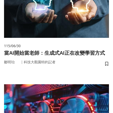
115/06/30
當AI開始當老師：生成式AI正在改變學習方式
｜
鄒明珆
科技大觀園特約記者
儲