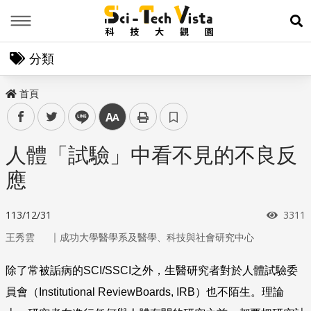
Menu
展
分類
首頁
facebook
twitter
line
中
人體「試驗」中看不見的不良反
應
瀏覽
113/12/31
3311
｜
王秀雲
成功大學醫學系及醫學、科技與社會研究中心
除了常被詬病的
SCI/SSCI
之外，生醫研究者對於人體試驗委
員會（
Institutional ReviewBoards, IRB
）也不陌生。理論