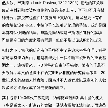
然大波。巴斯德（
Louis Pasteur, 1822-1895
）把他的狂犬病
疫苗注射到那位被狗咬傷的
9
歲男孩身上時，他不但不具有醫
師身分，該疫苗也僅在
11
隻狗身上實驗過。這些歷史上有名
的實驗都沒有審查，事後似乎也沒引起倫理的爭議，或許是因
為都有個快樂的結局。無論是簡納或是巴斯德所進行的試驗，
即使從今日的角度來看有問題，但仍不足以促成
IRB
的出現。
相較之下，當代的研究者似乎很不幸？為追求科學真理，科學
家應享有學術自由，也是科學史中一個不斷重複出現的重要基
調之一。這樣看來，
IRB
與學術自由似乎衝突。讀者們千萬不
要誤解，本文的意圖不在否定
IRB
及相關的研究倫理考量。
20
世紀以來的幾個人體實驗，因為其不人道程度以及牽涉的人數
眾多等才逐漸促成了研究規範的建立。
其中包括
1940
年代二戰期間，納粹德國醫師對集中營的犯人
（多是猶太人）所進行的實驗，受試者當然無法拒絕，而這些