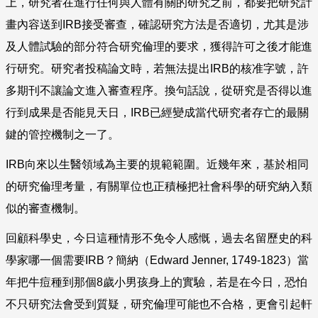
上，研究者在進行任何與人體有關的研究之前，都要把研究計
畫內容送到
IRB
接受審查，確認研究方法是否適切，尤其是涉
及人體試驗的部分符合研究倫理的要求，獲得許可之後才能進
行研究。研究者投稿論文時，若無法提出
IRB
的核准字號，許
多期刊不讓論文進入審查程序。換句話說，從研究是否得以進
行到成果是否能見天日，
IRB
已經變成當代研究者存亡的最關
鍵的管控機制之一了。
IRB
向來以生醫領域為主要的規範範圍。近幾年來，基於相同
的研究倫理考量，有關單位也正積極把社會科學的研究納入類
似的審查機制。
回顧科學史，今日這種情形不免令人感慨，過去名留歷史的科
學家哪一個需要
IRB
？簡納（
Edward Jenner, 1749-1823
）當
年把牛痘種到那個
8
歲小男孩身上的實驗，若是在今日，恐怕
不只研究法會受到質疑，研究倫理可能也不合格，更會引起軒