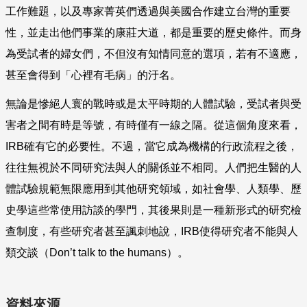
工作難題，以及專家菁英們透過與美國合作建立台灣的重要
性，並走出他們事業的康莊大道，都是重要的歷史條件。而身
為受試者的婦女們，不但沒有知情同意的選項，若有不適應，
甚至會得到「心裡有毛病」的汙名。
無論是慘絕人寰的戰時或是太平時期的人體試驗，受試者與受
害者之間有時是等號，有時僅有一線之隔。從這個角度來看，
IRB
確有它的必要性。不過，當它成為機構的行政流程之後，
往往無視於不同研究法與人的關係並不相同。人們把生醫的人
體試驗規範無限應用到其他研究領域，如社會學、人類學、歷
史學這些常使用訪談的學門，其後果則是一種新形式的研究檢
查制度，有些研究者甚至諷刺地說，
IRB
使得研究者不能與人
類交談（
Don
’
t talk to the humans
）。
資料來源