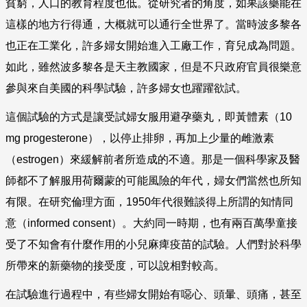
貧窮，人口的教育程度也低。從研究者的角度，如果該藥能在
這樣的地方行得通，大概就可以通行全世界了。當時波多黎各
也正在工業化，許多婦女開始進入工廠工作，育兒成為問題。
如此，雖然波多黎各是天主教國家，但是不只政府官員很樂意
參與來自美國的科學試驗，許多婦女也躍躍欲試。
這個試驗的方式是讓受試婦女服用避孕藥丸，即黃體素（
10
mg progesterone
），以停止排卵，再加上少量的雌激素
（
estrogen
）來緩解前者所造成的不適。那是一個科學家及醫
師都不了解服用荷爾蒙的可能風險的年代，婦女們當然也所知
有限。在研究倫理方面，
1950
年代很難談得上所謂的知情同
意（
informed consent
）。大約同一時期，也有兩百萬學童接
受了不知會有什麼作用的小兒麻痺疫苗的試驗。人們對於科學
所帶來的新藥物的接受度，可以說相對較高。
在試驗進行過程中，有些婦女開始有噁心、頭暈、頭痛，甚至