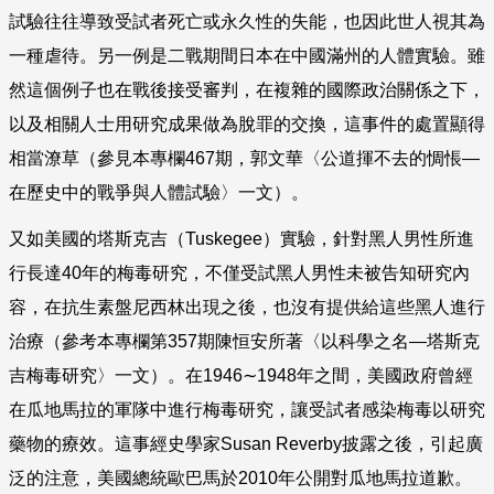
試驗往往導致受試者死亡或永久性的失能，也因此世人視其為
一種虐待。另一例是二戰期間日本在中國滿州的人體實驗。雖
然這個例子也在戰後接受審判，在複雜的國際政治關係之下，
以及相關人士用研究成果做為脫罪的交換，這事件的處置顯得
相當潦草（參見本專欄
467
期，郭文華〈公道揮不去的惆悵—
在歷史中的戰爭與人體試驗〉一文）。
又如美國的塔斯克吉（
Tuskegee
）實驗，針對黑人男性所進
行長達
40
年的梅毒研究，不僅受試黑人男性未被告知研究內
容，在抗生素盤尼西林出現之後，也沒有提供給這些黑人進行
治療（參考本專欄第
357
期陳恒安所著〈以科學之名—塔斯克
吉梅毒研究〉一文）。在
1946
∼
1948
年之間，美國政府曾經
在瓜地馬拉的軍隊中進行梅毒研究，讓受試者感染梅毒以研究
藥物的療效。這事經史學家
Susan Reverby
披露之後，引起廣
泛的注意，美國總統歐巴馬於
2010
年公開對瓜地馬拉道歉。