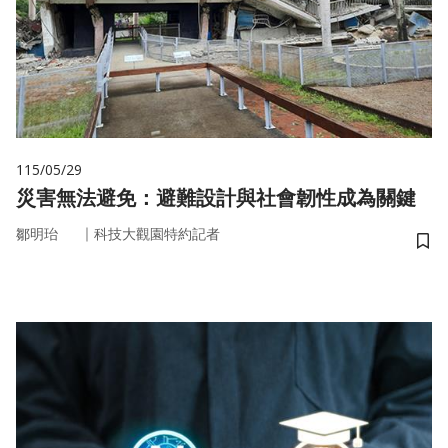
115/05/29
災害無法避免：避難設計與社會韌性成為關鍵
｜
鄒明珆
科技大觀園特約記者
儲