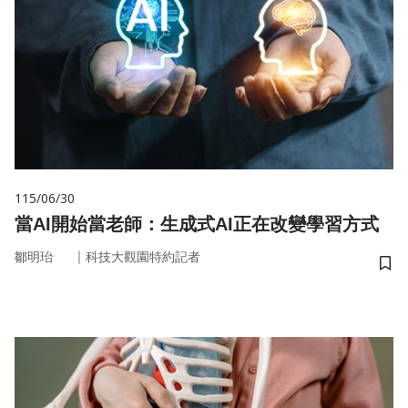
115/06/30
當AI開始當老師：生成式AI正在改變學習方式
｜
鄒明珆
科技大觀園特約記者
儲