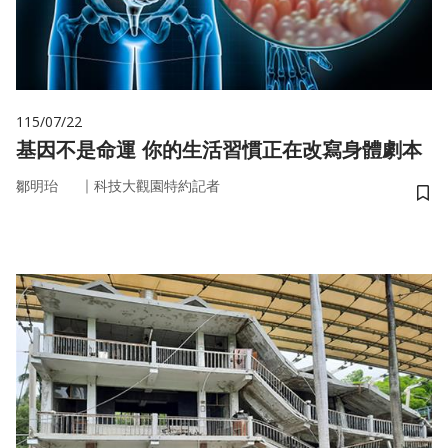
115/07/22
基因不是命運 你的生活習慣正在改寫身體劇本
｜
鄒明珆
科技大觀園特約記者
儲