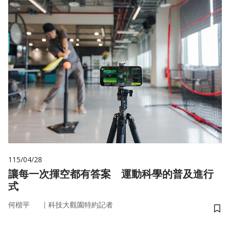
115/04/28
讓每一次揮空都有答案 運動科學的普及進行
式
｜
何楷平
科技大觀園特約記者
儲