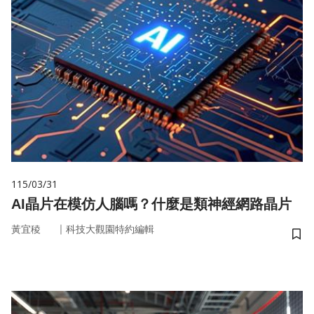
115/03/31
AI晶片在模仿人腦嗎？什麼是類神經網路晶片
｜
黃宜稜
科技大觀園特約編輯
儲