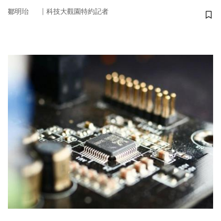
｜
鄒明珆
科技大觀園特約記者
儲