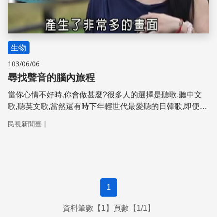
生物
103/06/06
尋找聲音的腦內旅程
當你心情不好時,你會做甚麼?很多人的選擇是聽歌,聽中文
歌,聽英文歌,當然還有時下年輕世代最愛聽的日韓歌,即便很
多人不會說,也聽不懂日文或韓文,但他們依然能從其中的旋
｜
民視新聞臺
律,得到撫慰與感動,但是為什麼聽著不懂歌詞的歌曲,我們還
是可以得到某種程度的共鳴!專家告訴我們,那是因為大腦的
眼眶額葉皮質,發生了作用!
1
資料筆數【1】頁數【1/1】