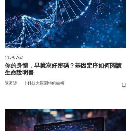
115/07/21
你的身體，早就寫好密碼？基因定序如何閱讀
生命說明書
｜
陳彥諺
科技大觀園特約編輯
儲