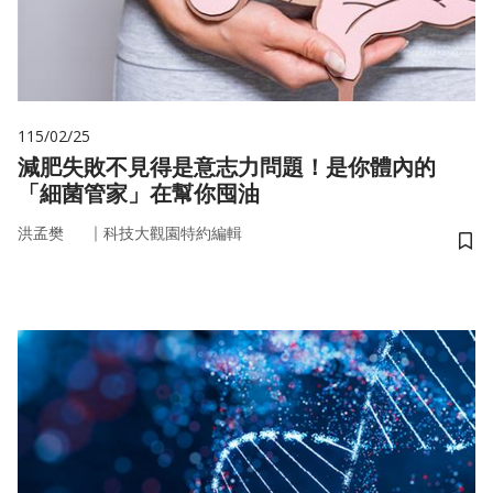
115/02/25
減肥失敗不見得是意志力問題！是你體內的
「細菌管家」在幫你囤油
｜
洪孟樊
科技大觀園特約編輯
儲