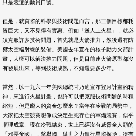
只是競選的動員口號。
但是，就實際的科學與技術問題而言，那三個目標都耗
資巨大，又不見得有實惠。例如「送人上火星」，就必
須克服許多技術問題，首先就是火箭推力，然後還有防
禦太空輻射線的裝備。美國去年宣布的核子動力火箭計
畫，大概可以解決推力問題，但是目前連火箭原型都沒
有發展出來，等到技術成熟，不知還要多少年。
當然，以一九六一年美國總統甘乃迪宣布登月計畫的精
神，來進行火星計畫，也許可以把克服技術問題的時程
縮短，但是龐大的資金怎麼來？當年在冷戰的局勢中，
大家把太空競賽想像成決定生死存亡的軍備競賽，似乎
順理成章。現在冷戰結束，世上已經沒有威脅全人類的
「邪惡帝國」，罄舉國、舉世之力進行星際探險，得有