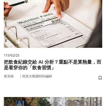
115/02/25
把飲食紀錄交給 AI 分析？重點不是算熱量，而
是看穿你的「飲食習慣」
｜
黃宜稜
科技大觀園特約編輯
儲