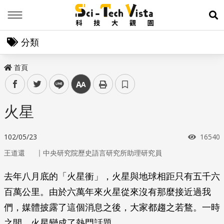
Menu
展
分類
首頁
facebook
twitter
line
中
火星
瀏覽次
102/05/23
16540
｜
王道還
中央研究院歷史語言研究所助理研究員
去年八月底的「火星衝」，火星與地球相距只有五千六
百萬公里。由於六萬年來火星從來沒有那麼接近過我
們，媒體披露了這個消息之後，大家都趨之若鶩。一時
之間，火星變成了熱門話題。