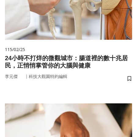
115/02/25
24小時不打烊的微觀城市：腸道裡的數十兆居
民，正悄悄掌管你的大腦與健康
｜
李元傑
科技大觀園特約編輯
儲