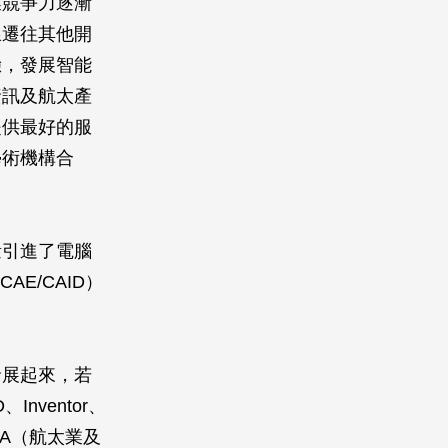
業競爭力逐漸
線遷往其他開
驗，發展智能
資訊及航太產
提供最好的服
學術機構合
量引進了電腦
E/CAID）
發展起來，若
nventor、
TIA（航太業及