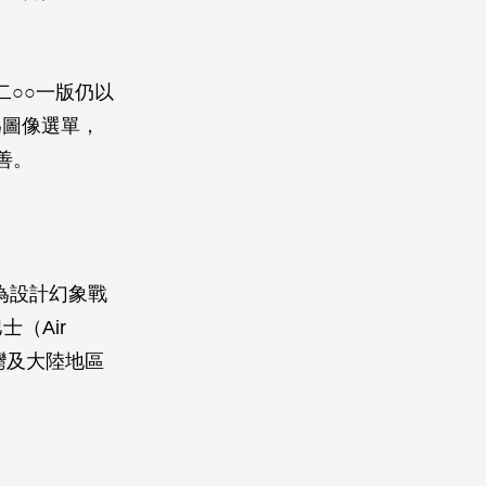
二○○一版仍以
為圖像選單，
善。
）為設計幻象戰
士（Air
灣及大陸地區