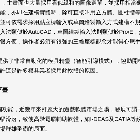
ering），主畫面也大量採用看似親和的圖像選單，並採用相
能，亦即在建構實體時，除可直接叫用立方體、圓柱體
並可依需求採用點座標輸入或草圖繪製輸入方式建構不
入法類似於AutoCAD，草圖繪製輸入法則類似於Pro/E
很方便，操作者必須有很強的三維座標觀念才能得心應
提供了非常自動化的模具精靈（智能引導模式），協助開
許這是許多模具業者採用此軟體的原因。
平臺
圖功能，近幾年來拜龐大的遊戲軟體市場之賜，發展可謂
幅滑落，致使高階電腦輔助軟體，如I-DEAS及CATIA等
場群雄爭霸的局面。