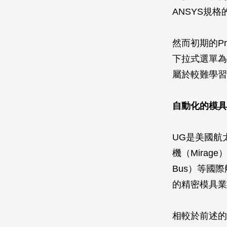
ANSYS規
然而初期的P
下拉式選單為
屬於較難學習的
自動化的模具
UG是美國航
機（Mirag
Bus）等國
的精密模具業
相較於前述的Pr