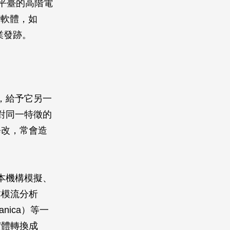
站為平臺的高階電
階軟體，如
企業發跡。
，給予它另一
對同一特徵的
修改，常會造
本機構模擬、
本模流分析
anica）等一
實體轉換成