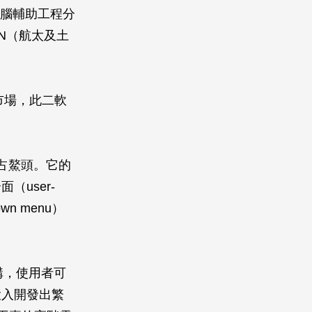
於電腦輔助工程分
AN（航太及土
的市場，此二軟
。
獨占鰲頭。它的
user-
own menu）
架構，使用者可
投入開發出繁