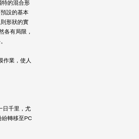
當獨特的混合形
等預設的基本
規則形狀的實
，然各有局限，
手。
模作業，使人
一日千里，尤
紛紛轉移至PC