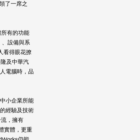
占領了一席之
體所有的功能
is）、設備與系
，讓人看得眼花撩
裕隆及中華汽
個人電腦時，品
般中小企業所能
AI的經驗及技術
一流，擁有
維立體實體，更重
orks仍能