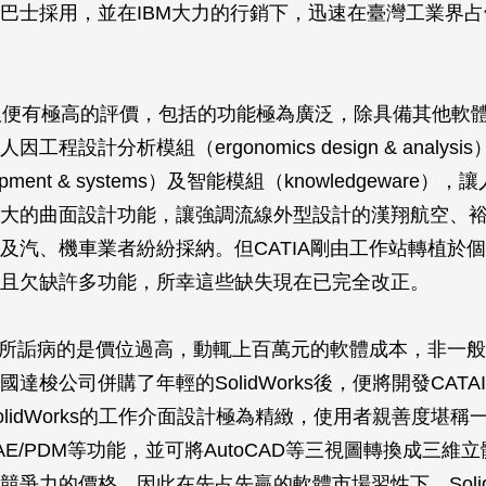
巴士採用，並在IBM大力的行銷下，迅速在臺灣工業界
V4版便有極高的評價，包括的功能極為廣泛，除具備其他軟
工程設計分析模組（ergonomics design & analys
pment & systems）及智能模組（knowledgeware）
大的曲面設計功能，讓強調流線外型設計的漢翔航空、
及汽、機車業者紛紛採納。但CATIA剛由工作站轉植於
且欠缺許多功能，所幸這些缺失現在已完全改正。
為人所詬病的是價位過高，動輒上百萬元的軟體成本，非一
達梭公司併購了年輕的SolidWorks後，便將開發CAT
olidWorks的工作介面設計極為精緻，使用者親善度堪稱
/CAE/PDM等功能，並可將AutoCAD等三視圖轉換成三
競爭力的價格。因此在先占先贏的軟體市場習性下，SolidW