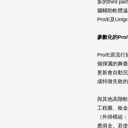
多的third
腦輔助軟體遠
Pro/E及U
參數化的Pro
Pro/E原
個揮灑的舞臺
更新會自動完
成特徵失敗的
與其他高階軟
工程圖、板金
（外掛模組：Pl
應俱全。若使