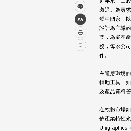
近年來，由於
line
衰退。為尋求
發中國家，以
中
設計為主導的
業，為能在產
務，每家公司
作。
在適應環境的
輔助工具，如電
及產品資料管
在軟體市場如
依產業特性來區
Unigrap