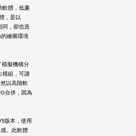
助軟體，低廉
軟體，是以
相同，卻也造
ws的繪圖環境
了模擬機構分
生模組，可讓
。然以高階軟
與UG合併，因為
V5版本，使用
之感。此軟體