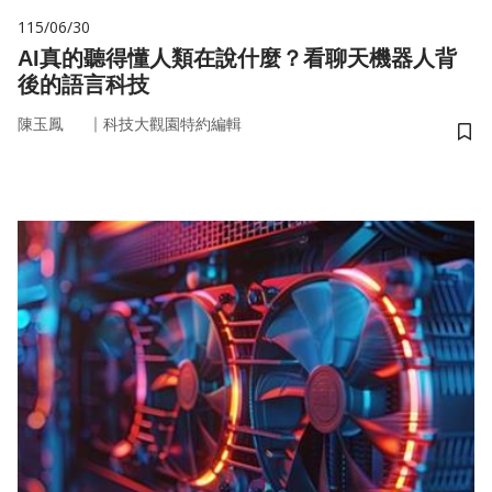
115/06/30
AI真的聽得懂人類在說什麼？看聊天機器人背
後的語言科技
｜
陳玉鳳
科技大觀園特約編輯
儲