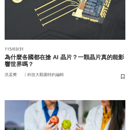
115/03/31
為什麼各國都在搶 AI 晶片？一顆晶片真的能影
響世界嗎？
｜
洪孟樊
科技大觀園特約編輯
儲