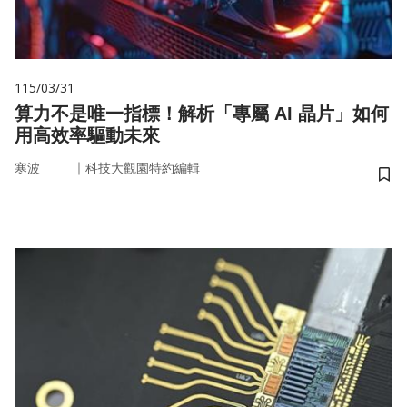
115/03/31
算力不是唯一指標！解析「專屬 AI 晶片」如何
用高效率驅動未來
｜
寒波
科技大觀園特約編輯
儲