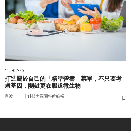
115/02/25
打造屬於自己的「精準營養」菜單，不只要考
慮基因，關鍵更在腸道微生物
｜
寒波
科技大觀園特約編輯
儲