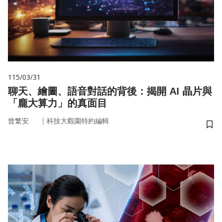
115/03/31
聊天、繪圖、語音對話的背後：揭開 AI 晶片與
「龐大算力」的真面目
｜
曾繁安
科技大觀園特約編輯
儲