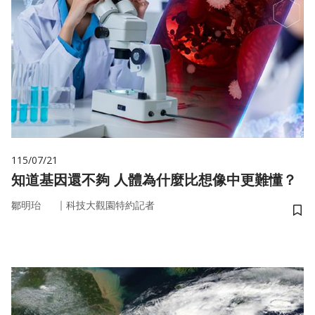
115/07/21
知道基因還不夠 人體為什麼比想像中更難懂？
｜
鄒明珆
科技大觀園特約記者
儲