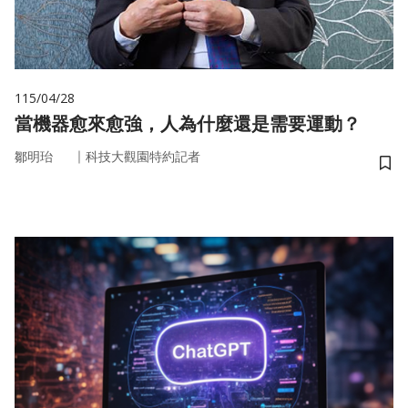
115/04/28
當機器愈來愈強，人為什麼還是需要運動？
｜
鄒明珆
科技大觀園特約記者
儲