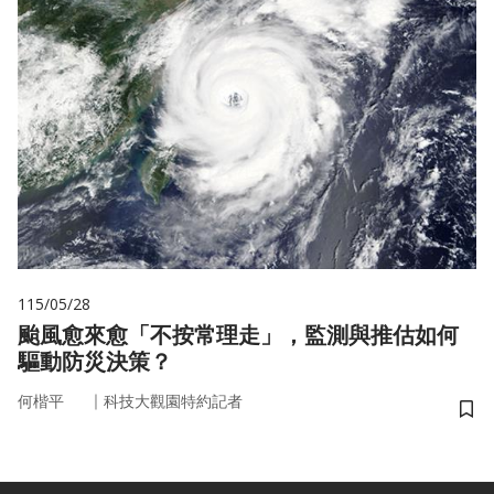
115/05/28
颱風愈來愈「不按常理走」，監測與推估如何
驅動防災決策？
｜
何楷平
科技大觀園特約記者
儲