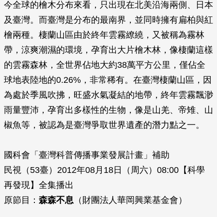
今全球的檜木分布來看，只出現在北美沿海兩側、日本
及臺灣。而臺灣是分布的最南界，並同時擁有扁柏與紅
檜兩種。棲蘭山區由於終年雲霧繚繞，又被稱為霧林
帶，涼爽潮濕的環境，孕育出大片檜木林，像棲蘭這樣
的雲霧森林，全世界佔地大約38萬平方公里，僅佔全
球地表陸地的0.26%，非常稀有。在臺灣棲蘭山區，因
為處於季風吹拂，旺盛水氣凝結的地帶，終年雲霧飄渺
雨量豐沛，孕育出多樣性的生物，像是山羌、帝雉、山
椒魚等，被認為是臺灣爭取世界遺產的潛力點之一。
國科會「臺灣科普傳播事業發展計畫」補助
民視（53臺）2012年08月18日（周六）08:00【科學
再發現】全集播出
原節目：
森森不息
（財團法人華岡興業基金會）