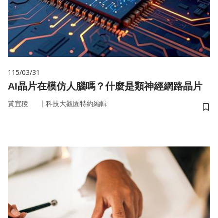
115/03/31
AI晶片在模仿人腦嗎？什麼是類神經網路晶片
｜
黃宜稜
科技大觀園特約編輯
儲