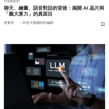
115/03/31
聊天、繪圖、語音對話的背後：揭開 AI 晶片與
「龐大算力」的真面目
｜
曾繁安
科技大觀園特約編輯
儲