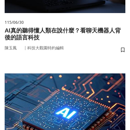
115/06/30
AI真的聽得懂人類在說什麼？看聊天機器人背
後的語言科技
｜
陳玉鳳
科技大觀園特約編輯
儲