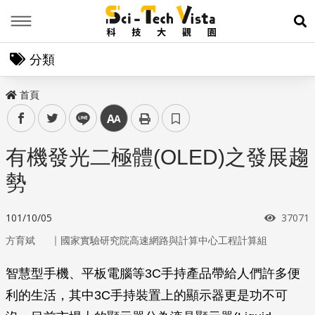
Menu
展
分類
首頁
facebook
twitter
line
中
有機發光二極體(OLED)之發展趨
勢
瀏覽次
101/10/05
37071
｜
方育斌
國家實驗研究院高速網路與計算中心工程計算組
智慧型手機、平板電腦等3C手持產品帶給人們許多便
利的生活，其中3C手持裝置上的顯示器更是功不可