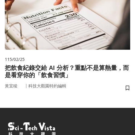
115/02/25
把飲食紀錄交給 AI 分析？重點不是算熱量，而
是看穿你的「飲食習慣」
｜
黃宜稜
科技大觀園特約編輯
儲