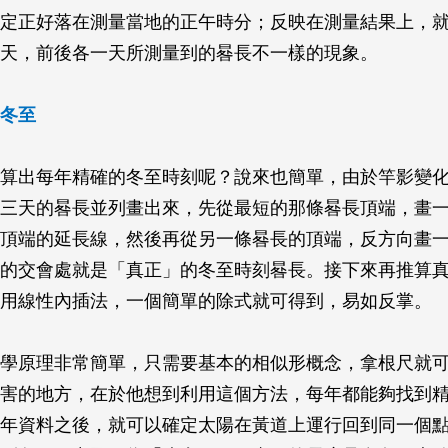
定正好落在測量當地的正午時分；反映在測量結果上，
天，前後各一天所測量到的晷長不一樣的現象。
冬至
算出每年精確的冬至時刻呢？說來也簡單，由於竿影變
三天的晷長並列畫出來，先從最短的那條晷長頂端，畫
頂端的延長線，然後再從另一條晷長的頂端，反方向畫
的交會處就是「真正」的冬至時刻晷長。接下來再推算
用線性內插法，一個簡單的除式就可得到，易如反掌。
學原理非常簡單，只需要基本的相似形概念，拿根尺就
害的地方，在於他想到利用這個方法，每年都能夠找到
年資料之後，就可以確定太陽在黃道上運行回到同一個