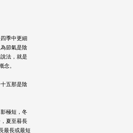
映四季中更細
以為節氣是陰
的說法，就是
概念。
一十五那是陰
竿影極短，冬
子，夏至晷長
晷長最長或最短