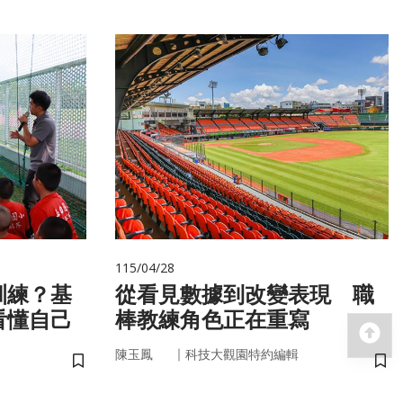
115/04/28
訓練？基
從看見數據到改變表現 職
看懂自己
棒教練角色正在重寫
回
｜
陳玉鳳
科技大觀園特約編輯
儲存書籤
儲