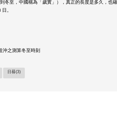
到冬至，中國稱為「歲實」），真正的長度是多久，也
8 日。
祖沖之測算冬至時刻
日晷(3)