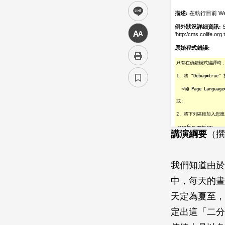
line
中
講演綱要
（撰
我們知道由於
中，每天的晝
天定為夏至，
定出這「二分