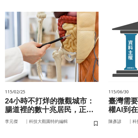
115/02/25
115/06/30
24小時不打烊的微觀城市：
臺灣需要
腸道裡的數十兆居民，正悄
權AI到
悄掌管你的大腦與健康
｜
｜
李元傑
科技大觀園特約編輯
陳彥諺
科
儲存書籤