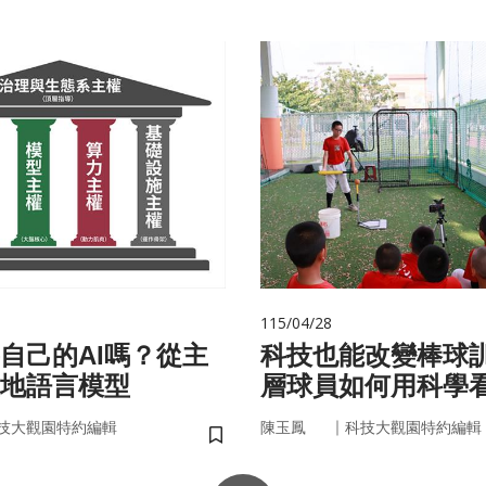
115/04/28
自己的AI嗎？從主
科技也能改變棒球
在地語言模型
層球員如何用科學
｜
技大觀園特約編輯
陳玉鳳
科技大觀園特約編輯
儲存書籤