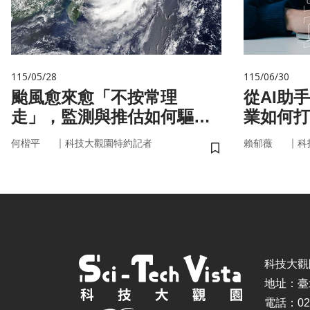
115/05/28
115/06/30
颱風愈來愈「不按常理
從AI助
走」，監測與推估如何驅動
業如何打
防災決策？
治理模式
｜
｜
何楷平
科技大觀園特約記者
賴郁薇
科
儲存書籤
科技大觀園 ©
地址：臺
電話：02-