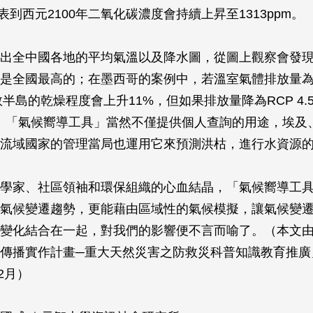
5代表到西元2100年二氧化碳濃度會持續上昇至1313ppm。
出全中國各地的平均氣溫以及降水圖，從圖上觀察會發
是全國最高的；在墨西哥的案例中，若溫室氣體排放量為RC
敦半島的乾燥程度會上升11%，但如果排放量降為RCP 4.
。「氣候嚮導工具」當然不僅提供個人查詢的用途，埃及
流域國家的管理當局也運用它來預測洪枯，進行水資源
學家、社區領袖和環保組織的心血結晶，「氣候嚮導工
氣候變遷趨勢，更能藉由區域性的氣候模擬，讓氣候變
變化結合在一起，對我們的影響便不言而喻了。（本文
傳播實作計畫─重大天然災害之防救災科普知識教育推廣
12月）