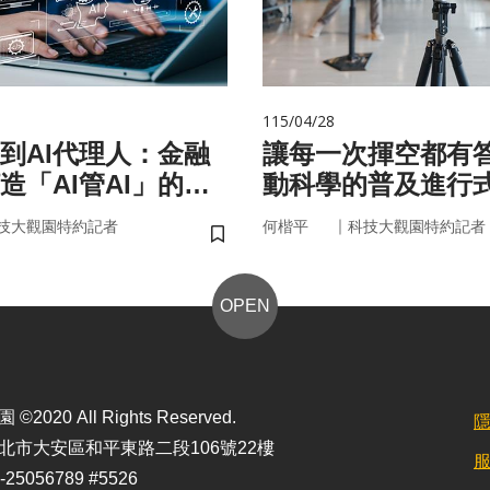
115/04/28
手到AI代理人：金融
讓每一次揮空都有
造「AI管AI」的新
動科學的普及進行
？
｜
技大觀園特約記者
何楷平
科技大觀園特約記者
儲存書籤
OPEN
2020 All Rights Reserved.
北市大安區和平東路二段106號22樓
25056789 #5526