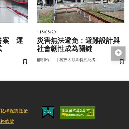
115/05/29
答案 運
災害無法避免：避難設計與
式
社會韌性成為關鍵
回
｜
鄒明珆
科技大觀園特約記者
儲存書籤
儲
隱私權保護政策
服務條款