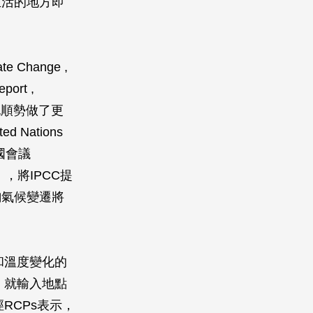
生活的地方即
 Change ,
ort ,
也順勢做了更
Nations
締約國會議
，將IPCC提
詢氣候變遷將
和溫度變化的
，就輸入地點
RCPs表示，