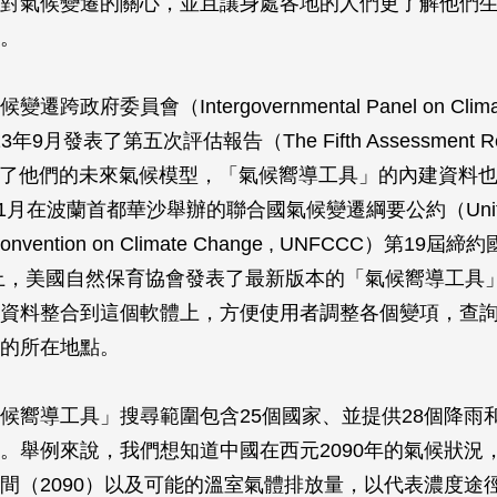
對氣候變遷的關心，並且讓身處各地的人們更了解他們
。
跨政府委員會（Intergovernmental Panel on Climate
3年9月發表了第五次評估報告（The Fifth Assessment Rep
改了他們的未來氣候模型，「氣候嚮導工具」的內建資料
11月在波蘭首都華沙舉辦的聯合國氣候變遷綱要公約（United 
Convention on Climate Change , UNFCCC）第19屆
）上，美國自然保育協會發表了最新版本的「氣候嚮導工具」
資料整合到這個軟體上，方便使用者調整各個變項，查
的所在地點。
候嚮導工具」搜尋範圍包含25個國家、並提供28個降雨
。舉例來說，我們想知道中國在西元2090年的氣候狀況
間（2090）以及可能的溫室氣體排放量，以代表濃度途徑