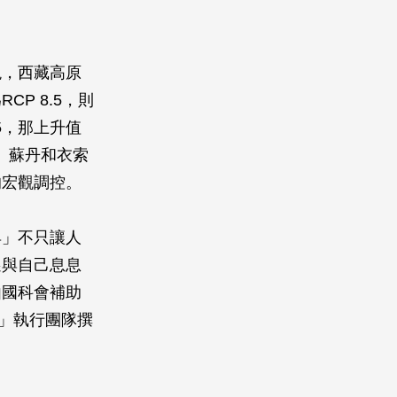
現，西藏高原
P 8.5，則
5，那上升值
、蘇丹和衣索
的宏觀調控。
具」不只讓人
遷與自己息息
由國科會補助
」執行團隊撰