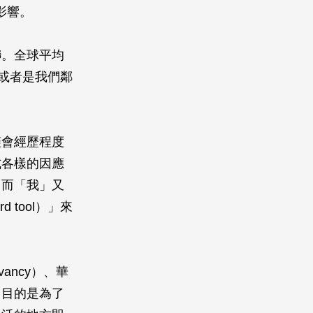
影響。
聯。全球平均
或者是我們鄰
僅會經歷程度
式各樣的因應
、而「我」又
 tool）」來
vancy）、華
，目的是為了