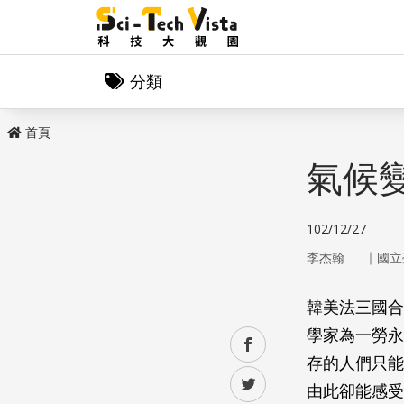
分類
首頁
氣候
102/12/27
｜
李杰翰
國立
韓美法三國合
學家為一勞永
facebook
存的人們只能
twitter
由此卻能感受