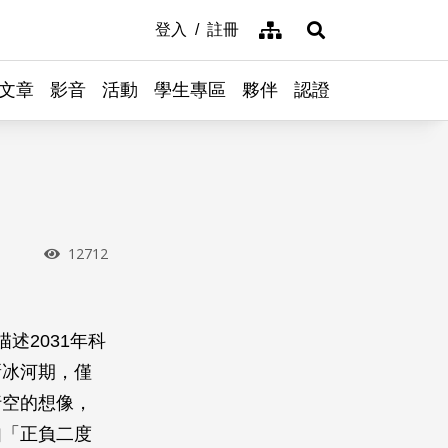
網站導覽
登入
註冊
展開搜尋
文章
影音
活動
學生專區
夥伴
認證
瀏覽次數
12712
述2031年科
新冰河期，僅
行空的想像，
如「正負二度