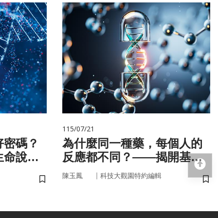
115/07/21
好密碼？
為什麼同一種藥，每個人的
生命說明
反應都不同？——揭開基因
回
的用藥密碼
｜
陳玉鳳
科技大觀園特約編輯
儲存書籤
儲