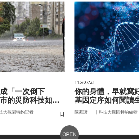
115/07/21
成「一次倒下
你的身體，早就寫
市的災防科技如何
基因定序如何閱讀
？
書
｜
技大觀園特約記者
陳彥諺
科技大觀園特約編輯
儲存書籤
OPEN