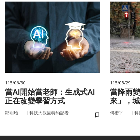
115/06/30
115/05/29
當AI開始當老師：生成式AI
當降雨變
正在改變學習方式
來」，城
即時應變
｜
｜
鄒明珆
科技大觀園特約記者
何楷平
科
儲存書籤