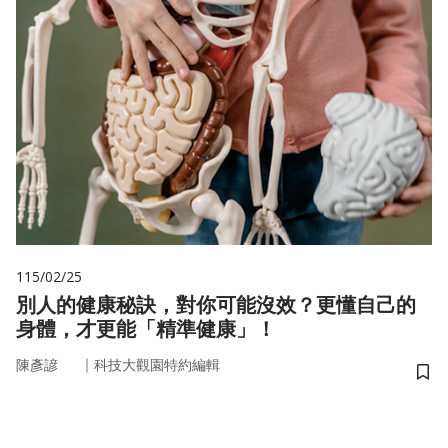
115/02/25
別人的健康秘訣，對你可能沒效？更懂自己的
身體，才更能「精準健康」！
｜
陳彥諺
科技大觀園特約編輯
儲