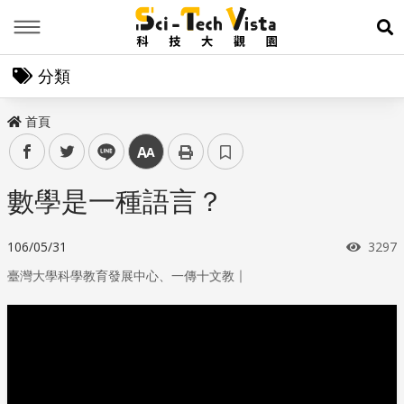
Menu
展
分類
首頁
facebook
twitter
line
中
數學是一種語言？
瀏覽
106/05/31
3297
｜
臺灣大學科學教育發展中心、一傳十文教