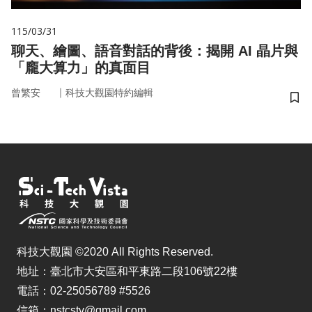
115/03/31
聊天、繪圖、語音對話的背後：揭開 AI 晶片與
「龐大算力」的真面目
｜
曾繁安
科技大觀園特約編輯
儲
科技大觀園 ©2020 All Rights Reserved.
地址：臺北市大安區和平東路二段106號22樓
電話：02-25056789 #5526
信箱：nstcstv@gmail.com