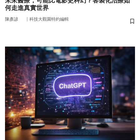
未來醫療，可能比電影更科幻？客製化治療如
何走進真實世界
｜
陳彥諺
科技大觀園特約編輯
儲