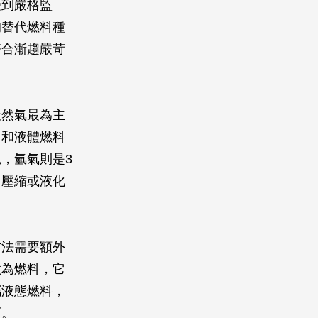
受到嚴格監
的替代燃料種
符合漸趨嚴苛
天然氣最為主
。和液體燃料
，氫氣則是3
用壓縮或液化
方法需要額外
做為燃料，它
屬液態燃料，
可。