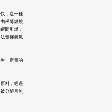
度快，是一種
藉由稀薄燃燒
氣瞬間引燃，
無法發揮氫氣
產生一定量的
為原料，經過
可被分解且無