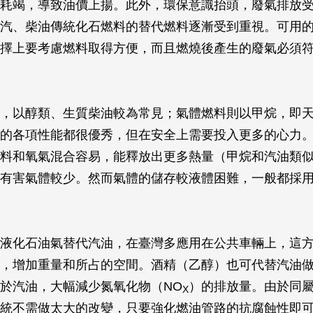
耗竭，導致油價上揚。此外，環保意識抬頭，廢氣排放
汽、柴油傳統化石燃料的替代燃料逐漸受到重視。可用
擇上要考慮燃料取得方便，而且燃燒後產生的廢氣必須
，以醇類、生質柴油較為常見；氣體燃料則以甲烷，即
的各項性能都很優秀，但在安全上需要投入更多的心力
料和氧氣混合容易，能釋放出更多熱量（甲烷和汽油類似
有害氣體較少。然而氣體的儲存較液體困難，一般都採
液化石油氣替代汽油，在臺灣多應用在公共車輛上，這
，增加重量和所占的空間。酒精（乙醇）也可代替汽油
於汽油，大幅減少氮氧化物（NO
）的排放量。由於同
X
統不需做太大的改變，只要強化燃油管路的抗腐蝕性即