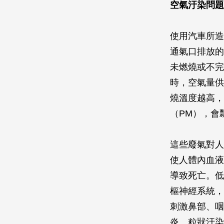
空氣汙染問題
使用汽車所造
通氣口排放的
未燃燒或不完
時，空氣量供
燒溫度越高，
（PM），會
這些廢氣對人
使人體內血液
導致死亡。低
樞神經系統，
刺激鼻部、咽
炎。粒狀汙染