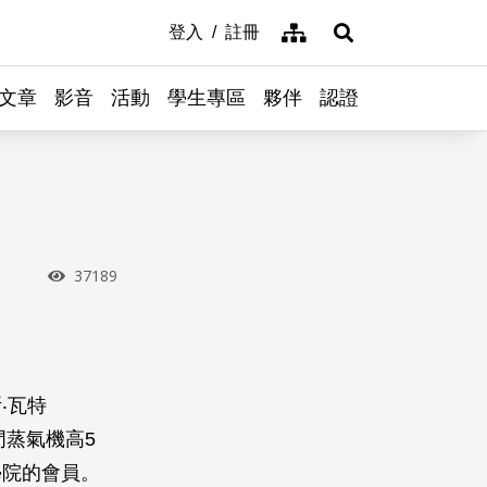
網站導覽
登入
註冊
展開搜尋
文章
影音
活動
學生專區
夥伴
認證
瀏覽次數
37189
‧瓦特
門蒸氣機高5
學院的會員。