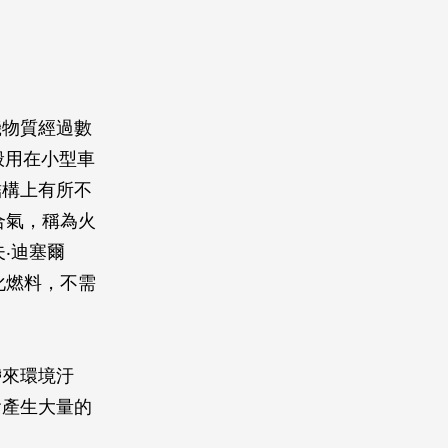
機物質經過數
一般用在小型車
結構上有所不
合氣，稱為火
‧迪塞爾
燃氣化燃料，不需
帶來環境汙
會產生大量的