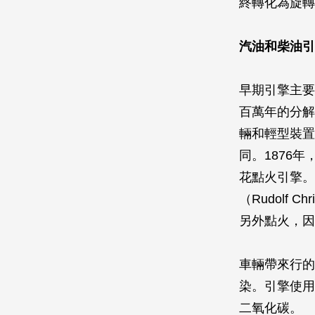
終轉化為旋轉
汽油和柴油引
早期引擎主要
百萬年的分解過
輛和輕型裝置
同。1876
花點火引擎。
（Rudolf 
另外點火，因
車輛帶來行的
染。引擎使用
二氧化碳。