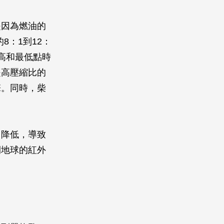
是因為燃油的
8：1到12：
高和最低點時
是高壓縮比的
擎。同時，柴
力降低，導致
開地球的紅外