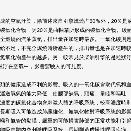
成的空氣汙染，除前述來自引擎燃燒占60％外，20％是
碳氫化合物，另20％是曲軸箱所形成的碳氫化合物。碳
全燃燒的汽油蒸氣，排出量在加速時最多。一氧化碳則
給不足，不完全燃燒時所產生的，排出量也是在加速時
氮氧化物產生的越多。另一較常見於柴油引擎的是粒狀
飄浮在空氣中，影響駕駛人的可見度。
類的健康造成不利的影響。吸入的一氧化碳會取代氧和
運送氧氣的能力降低，使腦部缺氧，頭痛、暈眩和嘔吐
濃度的碳氫化合物會刺激人體的呼吸系統；較高濃度時
長期吸入可能造成肺纖維化。氮氧化物對呼吸系統的影
喉和氣管的黏膜，嚴重的可能損害肺部的正常功能和引
物吸進體內會刺激呼吸系統，長期則造成慢性呼吸疾病