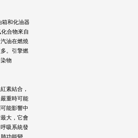
油箱和化油器
氫化合物來自
是汽油在燃燒
較多。引擎燃
汙染物
血紅素結合，
，嚴重時可能
則可能影響中
響最大，它會
起呼吸系統發
、肺功能變