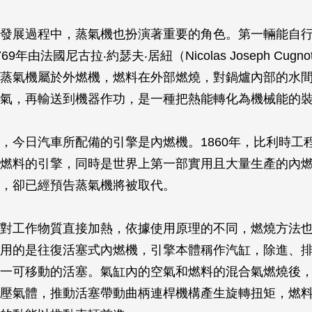
發展過程中，蒸氣機也扮演著重要的角色。第一輛能自
9年由法國尼古拉‧約瑟夫‧居紐（Nicolas Joseph Cug
蒸氣機屬於外燃機，燃料在外部燃燒，對鍋爐內部的水
氣，再輸送到機器作功，是一種把熱能轉化為機械能的
，今日汽車所配備的引擎是內燃機。1860年，比利時工
燃料的引擎，同時是世界上第一部實用且大量生產的內
，卻已經預告蒸氣機將被取代。
對工作物質直接加熱，依據使用原理的不同，燃燒方法
用的是往復活塞式內燃機，引擎本體稱作汽缸，除進、
一可移動的活塞。氣缸內的空氣和燃料的混合氣燃燒後
壓氣體，推動活塞帶動曲柄連桿機構產生旋轉扭矩，燃