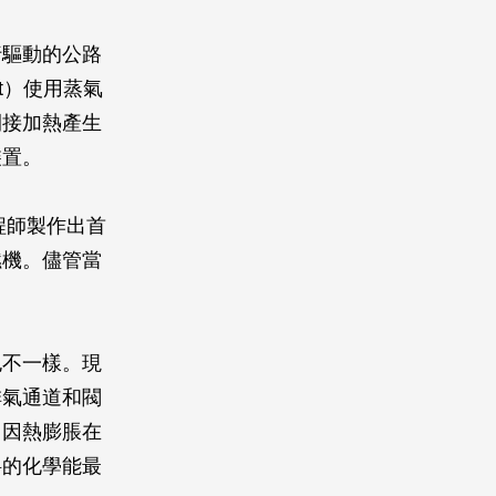
行驅動的公路
not）使用蒸氣
間接加熱產生
裝置。
程師製作出首
燃機。儘管當
也不一樣。現
排氣通道和閥
，因熱膨脹在
料的化學能最