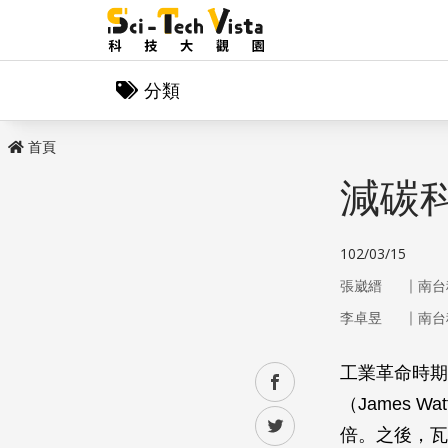
分類
首頁
減碳
102/03/15
｜
張崴縉
南台
｜
李卓昱
南台
工業革命時期
facebook
（James
twitter
倍。之後，瓦