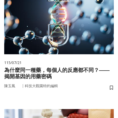
115/07/21
為什麼同一種藥，每個人的反應都不同？——
揭開基因的用藥密碼
｜
陳玉鳳
科技大觀園特約編輯
儲