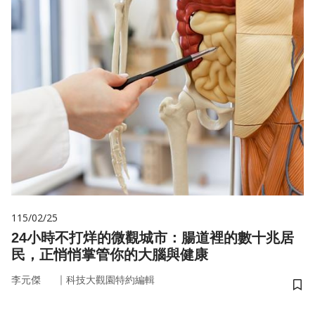
115/02/25
24小時不打烊的微觀城市：腸道裡的數十兆居
民，正悄悄掌管你的大腦與健康
｜
李元傑
科技大觀園特約編輯
儲