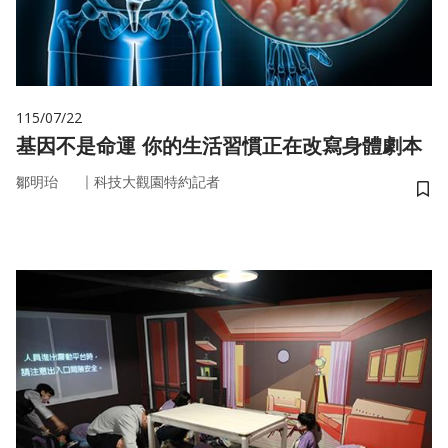
115/07/22
基因不是命運 你的生活習慣正在改寫身體劇本
｜
鄒明珆
科技大觀園特約記者
儲