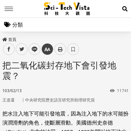
Menu
展
分類
首頁
facebook
twitter
line
中
把二氧化碳封存地下會引發地
震？
瀏覽次
103/02/13
11741
｜
王道還
中央研究院歷史語言研究所助理研究員
把水注入地下可能引發地震，因為注入地下的水可能扮
演潤滑劑的角色，使斷層滑動。美國德州史奈德