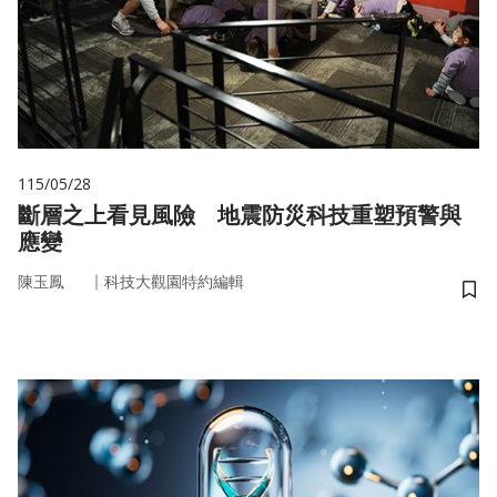
115/05/28
斷層之上看見風險 地震防災科技重塑預警與
應變
｜
陳玉鳳
科技大觀園特約編輯
儲