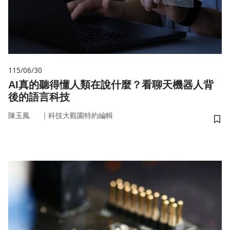
115/06/30
AI真的聽得懂人類在說什麼？看聊天機器人背
後的語言科技
｜
陳玉鳳
科技大觀園特約編輯
儲