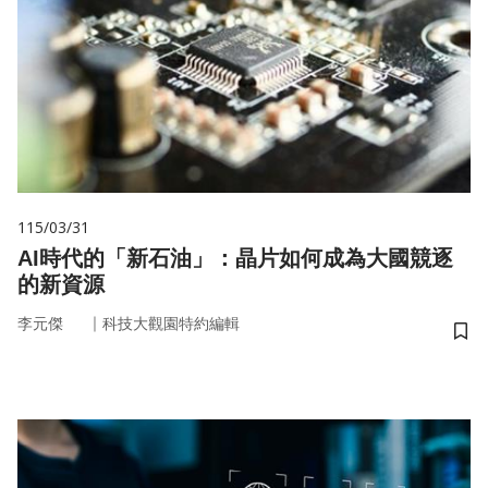
115/03/31
AI時代的「新石油」：晶片如何成為大國競逐
的新資源
｜
李元傑
科技大觀園特約編輯
儲