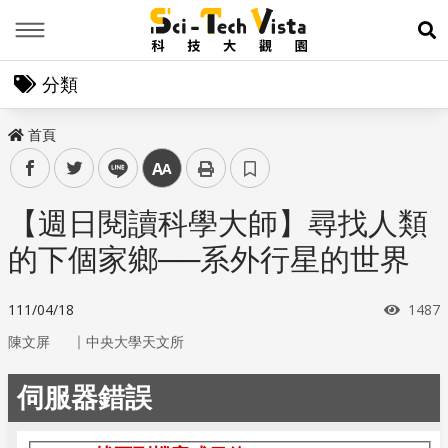
Menu
展
分類
首頁
facebook
twitter
line
中
【週日閱讀科學大師】尋找人類
的下個家鄉──系外行星的世界
瀏覽
111/04/18
1487
｜
陳文屏
中央大學天文所