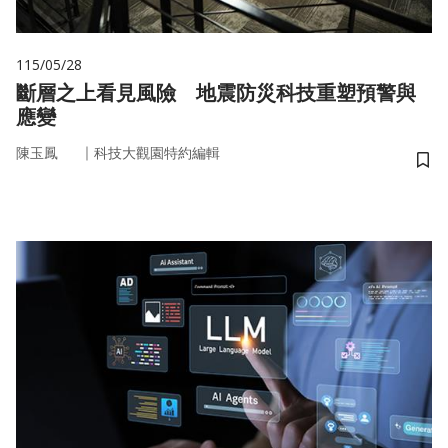
115/05/28
斷層之上看見風險 地震防災科技重塑預警與
應變
｜
陳玉鳳
科技大觀園特約編輯
儲