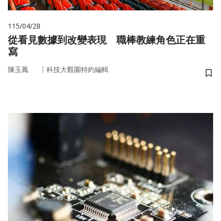
115/04/28
從看見數據到改變表現 職棒教練角色正在重
寫
｜
陳玉鳳
科技大觀園特約編輯
儲