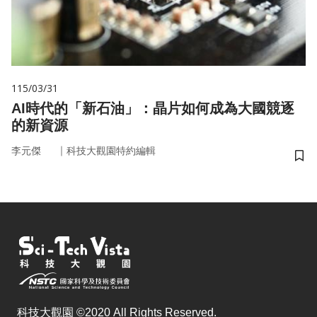
115/03/31
AI時代的「新石油」：晶片如何成為大國競逐
的新資源
｜
李元傑
科技大觀園特約編輯
儲
科技大觀園 ©2020 All Rights Reserved.