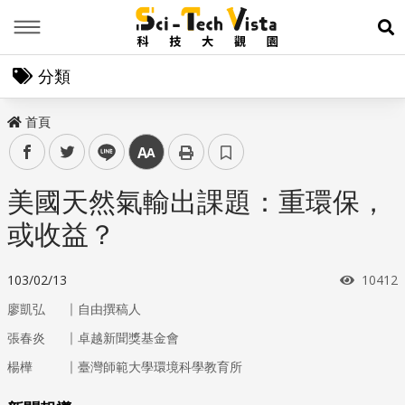
Menu
展
分類
首頁
facebook
twitter
line
中
美國天然氣輸出課題：重環保，
或收益？
瀏覽次
103/02/13
10412
｜
廖凱弘
自由撰稿人
｜
張春炎
卓越新聞獎基金會
｜
楊樺
臺灣師範大學環境科學教育所