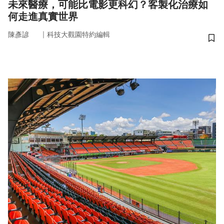
未來醫療，可能比電影更科幻？客製化治療如
何走進真實世界
｜
陳彥諺
科技大觀園特約編輯
儲