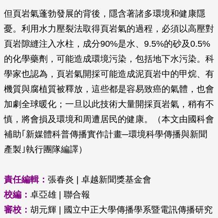
但頁岩氣蓬勃發展的背後，隱含著諸多環境和健康隱
憂。利用水力壓裂法取得頁岩氣的過程，必須以高壓對
頁岩隙縫注入水柱，成分90%是水、9.5%的砂及0.5%
的化學藥劑，可能造成環境污染，包括地下水污染。科
學家也認為，頁岩氣開採可能造成泥頁岩中的甲烷、有
機質與腐植質被釋放，這些都是容易致癌的氣體，也會
加劇全球暖化；一旦以此技術大量開採頁岩氣，稍有不
慎，將會損及環境和周遭居民的健康。（本文由國科會
補助｢新媒體科普傳播實作計畫─環境科學傳播與新聞
產製｣執行團隊編譯）
責任編輯：
張春炎 | 卓越新聞獎基金會
校編：
卓亞雄 | 聯合報
審校：
胡元輝 | 國立中正大學傳播學系暨電訊傳播研究