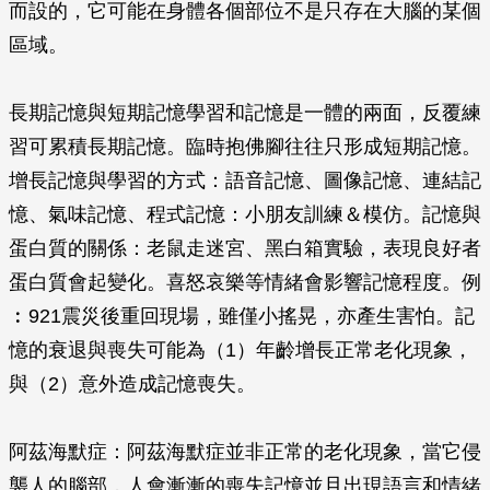
而設的，它可能在身體各個部位不是只存在大腦的某個
區域。
長期記憶與短期記憶學習和記憶是一體的兩面，反覆練
習可累積長期記憶。臨時抱佛腳往往只形成短期記憶。
增長記憶與學習的方式：語音記憶、圖像記憶、連結記
憶、氣味記憶、程­式記憶：小朋友訓練＆模仿。記憶與
蛋白質的關係：老鼠走迷宮、黑白箱實驗，表現良好者
蛋白質會起變化。喜怒哀樂等情緒會影響記憶程度。例
︰921震災後重回現場，雖僅小搖­晃，亦產生害怕。記
憶的衰退與喪失可能為（1）年齡增長正常老化現象，
與（2）意外造成記憶喪失。
阿茲海默症：阿茲海默症並非正常的老化現象，當它侵
襲人的腦部，人會漸漸的喪失記憶並且出現語言和情緒