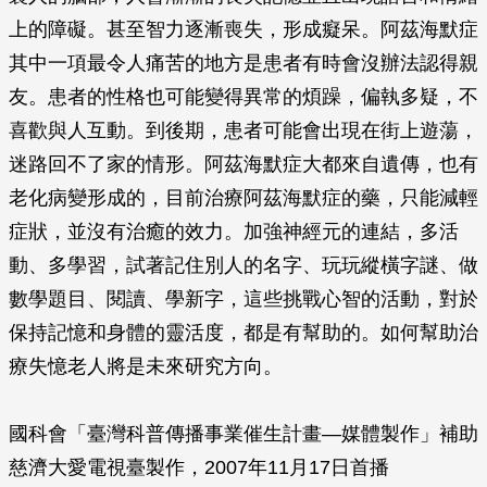
上的障礙。甚至智力逐漸喪失，形成癡呆。阿茲海默症
其中一項最令人痛­苦的地方是患者有時會沒辦法認得親
友。患者的性格也可能變得異常的煩躁，偏執多疑，不
喜歡與人互動。到後期，患者可能會出現在街上遊蕩，
迷路回不了家的情形。阿茲海默症大­都來自遺傳，也有
老化病變形成的，目前治療阿茲海默症的藥，只能減輕
症狀，並沒有治癒的效力。加強神經元的連結，多活
動、多學習，試著記住別人的名字、玩玩縱橫字謎、做
數­學題目、閱讀、學新字，這些挑戰心智的活動，對於
保持記憶和身體的靈活度，都是有幫助的。如何幫助治
療失憶老人將是未來研究方向。
國科會「臺灣科普傳播事業催生計畫—媒體製作」補助
慈濟大愛電視臺製作，2007年11月17日首播