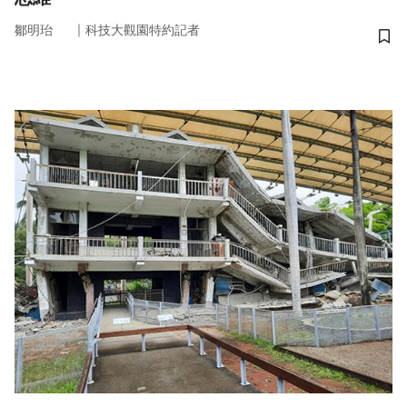
｜
鄒明珆
科技大觀園特約記者
儲