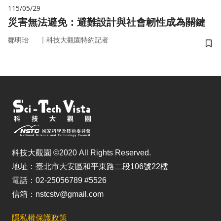
115/05/29
災害無法避免：避難設計與社會韌性成為關鍵
｜
鄒明珆
科技大觀園特約記者
儲
科技大觀園 ©2020 All Rights Reserved.
地址：臺北市大安區和平東路二段106號22樓
電話：02-25056789 #5526
信箱：nstcstv@gmail.com
隱私權保護政策