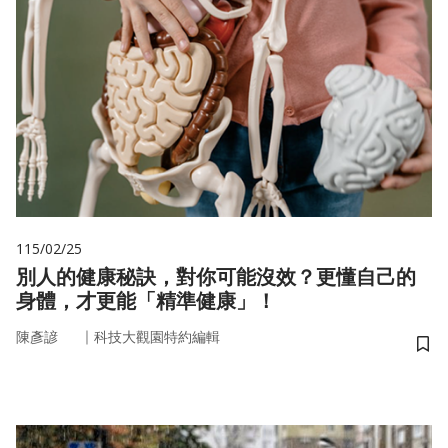
115/02/25
別人的健康秘訣，對你可能沒效？更懂自己的
身體，才更能「精準健康」！
｜
陳彥諺
科技大觀園特約編輯
儲