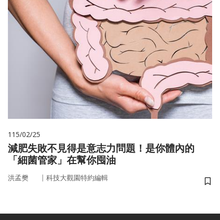
115/02/25
減肥失敗不見得是意志力問題！是你體內的
「細菌管家」在幫你囤油
｜
洪孟樊
科技大觀園特約編輯
儲