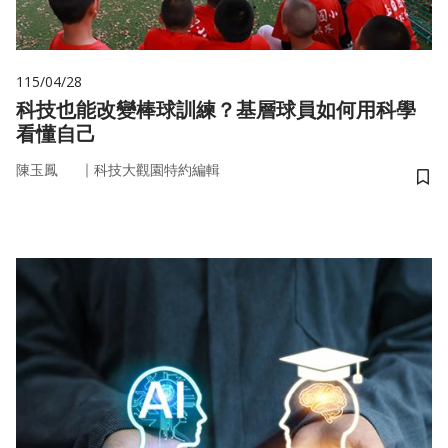
115/04/28
科技也能改變棒球訓練？基層球員如何用科學
看懂自己
｜
陳玉鳳
科技大觀園特約編輯
儲