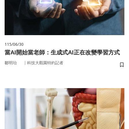
115/06/30
當AI開始當老師：生成式AI正在改變學習方式
｜
鄒明珆
科技大觀園特約記者
儲