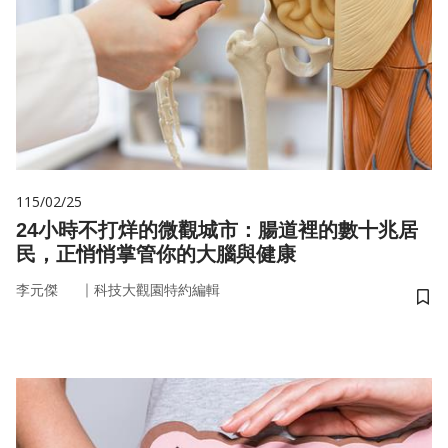
115/02/25
24小時不打烊的微觀城市：腸道裡的數十兆居
民，正悄悄掌管你的大腦與健康
｜
李元傑
科技大觀園特約編輯
儲