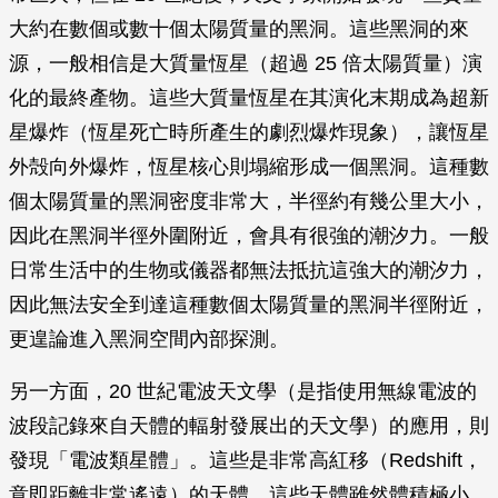
大約在數個或數十個太陽質量的黑洞。這些黑洞的來
源，一般相信是大質量恆星（超過 25 倍太陽質量）演
化的最終產物。這些大質量恆星在其演化末期成為超新
星爆炸（恆星死亡時所產生的劇烈爆炸現象），讓恆星
外殻向外爆炸，恆星核心則塌縮形成一個黑洞。這種數
個太陽質量的黑洞密度非常大，半徑約有幾公里大小，
因此在黑洞半徑外圍附近，會具有很強的潮汐力。一般
日常生活中的生物或儀器都無法抵抗這強大的潮汐力，
因此無法安全到達這種數個太陽質量的黑洞半徑附近，
更遑論進入黑洞空間內部探測。
另一方面，20 世紀電波天文學（是指使用無線電波的
波段記錄來自天體的輻射發展出的天文學）的應用，則
發現「電波類星體」。這些是非常高紅移（Redshift，
意即距離非常遙遠）的天體，這些天體雖然體積極小，