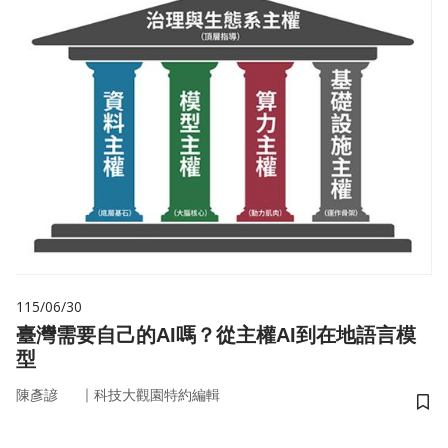
115/06/30
臺灣需要自己的AI嗎？從主權AI到在地語言模
型
｜
陳彥諺
科技大觀園特約編輯
儲