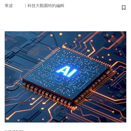
｜
寒波
科技大觀園特約編輯
儲