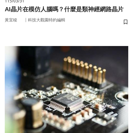
115/03/31
AI晶片在模仿人腦嗎？什麼是類神經網路晶片
｜
黃宜稜
科技大觀園特約編輯
儲