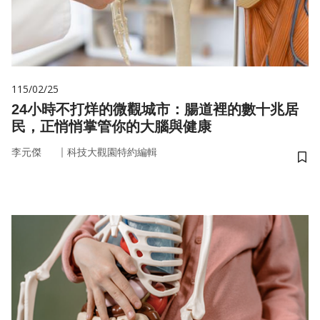
115/02/25
24小時不打烊的微觀城市：腸道裡的數十兆居
民，正悄悄掌管你的大腦與健康
｜
李元傑
科技大觀園特約編輯
儲