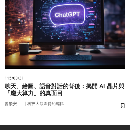
115/03/31
聊天、繪圖、語音對話的背後：揭開 AI 晶片與
「龐大算力」的真面目
｜
曾繁安
科技大觀園特約編輯
儲