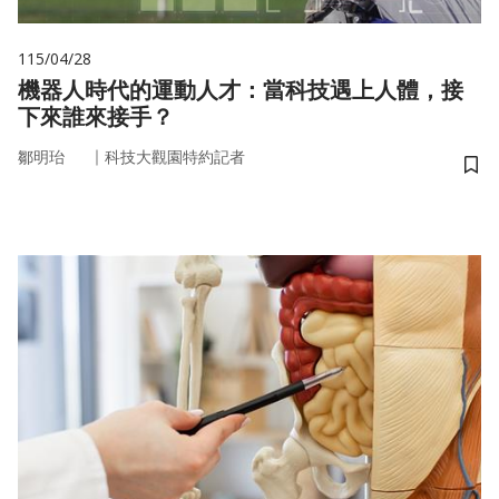
115/04/28
機器人時代的運動人才：當科技遇上人體，接
下來誰來接手？
｜
鄒明珆
科技大觀園特約記者
儲