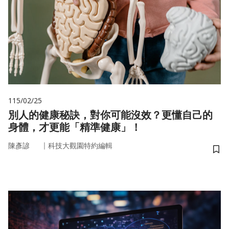
115/02/25
別人的健康秘訣，對你可能沒效？更懂自己的
身體，才更能「精準健康」！
｜
陳彥諺
科技大觀園特約編輯
儲