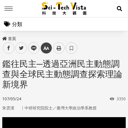
Menu
展
分類
首頁
facebook
twitter
line
中
鑑往民主─透過亞洲民主動態調
查與全球民主動態調查探索理論
新境界
瀏覽
107/05/24
3350
｜
朱雲漢
中研研究院院士／臺灣大學政治學系教授