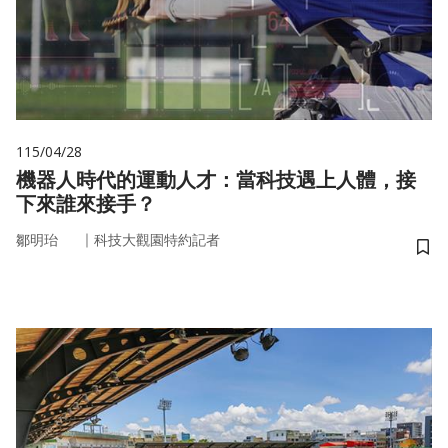
115/04/28
機器人時代的運動人才：當科技遇上人體，接
下來誰來接手？
｜
鄒明珆
科技大觀園特約記者
儲