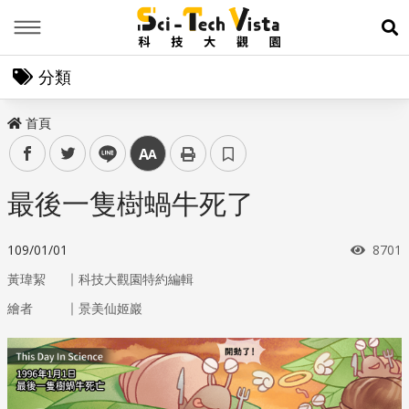
Menu
展
分類
首頁
facebook
twitter
line
中
最後一隻樹蝸牛死了
瀏覽
109/01/01
8701
｜
黃瑋絜
科技大觀園特約編輯
｜
繪者
景美仙姬巖