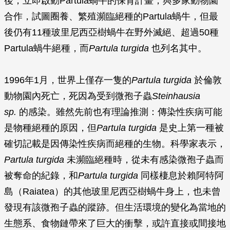
後，立即啟動Partula蝸牛的保育計畫，與多家動物園
合作，試圖圈養、繁殖瀕臨絕種的Partula蝸牛，但最
後仍有11種玻里尼西亞樹蝸牛在野外滅絕、超過50種
Partula蝸牛絕種，而
Partula turgida
也列名其中。
1996年1月，世界上僅存一隻的
Partula turgida
於倫敦
動物園內死亡，死因為受到微孢子蟲
Steinhausia
sp.
的感染。雖然先前也有理論推測：傳染性疾病可能
是物種絕種的原因，但
Partula turgida
是史上第一種被
確切記載是因傳染性疾病而絕種的生物。科學家表示，
Partula turgida
未瀕臨絕種時，從未有感染微孢子蟲而
被奪命的紀錄，和
Partula turgida
同樣棲息於賴阿特阿
島（Raiatea）的其他玻里尼西亞樹蝸牛身上，也未曾
發現有該微孢子蟲的蹤跡。但生活環境的變化為當地的
生態系、食物鏈帶來了巨大的衝擊，或許直接或間接地