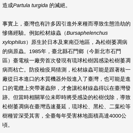
造成
Partula turgida
的滅絕。
事實上，臺灣也有許多因引進外來種而導致生態浩劫的
慘痛經驗。例如松材線蟲（
Bursaphelenchus
xylophilus
）原生於日本及東南亞地區，為松樹萎凋病
的病原蟲。1985年，臺北縣石門鄉（今新北市石門
區）臺電核一廠旁首次發現有琉球松樹因感染松樹萎凋
病而枯亡。防疫檢疫局猜測，松材線蟲可能是跟著核一
廠從日本進口的木質機器外殼進入了臺灣，也可能是進
口的電纜上夾帶著蟲卵，才會讓松材線蟲得以在臺灣發
跡。但當時相關單位未即時將受感染的松樹伐除，導致
松樹萎凋病在臺灣迅速蔓延，琉球松、黑松、二葉松等
樹種皆深受其害，全臺每年受害林地面積高達4000公
頃。