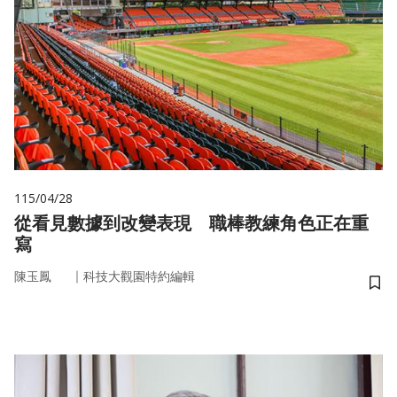
115/04/28
從看見數據到改變表現 職棒教練角色正在重
寫
｜
陳玉鳳
科技大觀園特約編輯
儲