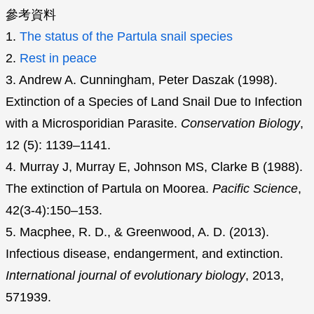
參考資料
1.
The status of the Partula snail species
2.
Rest in peace
3. Andrew A. Cunningham, Peter Daszak (1998).
Extinction of a Species of Land Snail Due to Infection
with a Microsporidian Parasite.
Conservation Biology
,
12 (5): 1139–1141.
4. Murray J, Murray E, Johnson MS, Clarke B (1988).
The extinction of Partula on Moorea.
Pacific Science
,
42(3-4):150–153.
5. Macphee, R. D., & Greenwood, A. D. (2013).
Infectious disease, endangerment, and extinction.
International journal of evolutionary biology
, 2013,
571939.