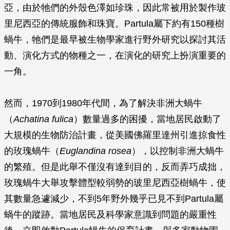
亞，由於牠們的外殼色澤如珍珠，因此常被用於製作玻
里尼西亞的傳統服飾和珠寶。Partula屬下約有150種樹
蝸牛，牠們是最早被生物學家進行野外研究以探討其活
動、演化方式的物種之一，在演化的研究上扮演重要的
一角。
然而，1970到1980年代間，為了解決非洲大蝸牛
（
Achatina fulica
）數量過多的困擾，當地居民啟動了
大規模的生物防治計畫，從美國佛羅里達州引進掠食性
的玫瑰蝸牛（
Euglandina rosea
），以控制非洲大蝸牛
的繁殖。但是此舉不僅沒有達到目的，反而弄巧成拙，
玫瑰蝸牛大舉攻擊體型較弱勢的玻里尼西亞樹蝸牛，使
其數量急遽減少，不到5年野外幾乎已見不到Partula屬
蝸牛的蹤跡。當地居民及科學家意識到問題的嚴重性