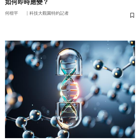
如何即時應變？
｜
何楷平
科技大觀園特約記者
儲