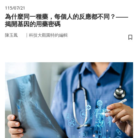
115/07/21
為什麼同一種藥，每個人的反應都不同？——
揭開基因的用藥密碼
｜
陳玉鳳
科技大觀園特約編輯
儲