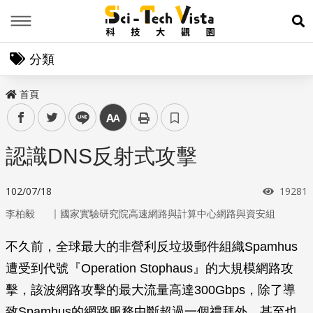
Menu
展
分類
首頁
facebook
twitter
line
中
認識DNS反射式攻擊
瀏覽次
102/07/18
19281
｜
李柏毅
國家實驗研究院高速網路與計算中心網路與資安組
不久前，全球最大的非營利反垃圾郵件組織Spamhus
遭受到代號『Operation Stophaus』的大規模網路攻
擊，該波網路攻擊的最大流量高達300Gbps，除了導
致Spamhus的網路服務中斷超過一個禮拜外，甚至也