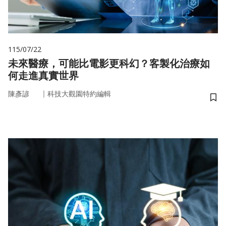
115/07/22
未來醫療，可能比電影更科幻？客製化治療如
何走進真實世界
｜
陳彥諺
科技大觀園特約編輯
儲