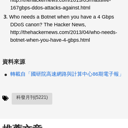
http://thehackernews.com/2013/05/massive-
167gbps-ddos-attacks-against.html
Who needs a Botnet when you have a 4 Gbps
DDoS canon?
The Hacker News
,
http://thehackernews.com/2013/04/who-needs-
botnet-when-you-have-4-gbps.html
資料來源
轉載自「國研院高速網路與計算中心86期電子報」
科發月刊(5221)