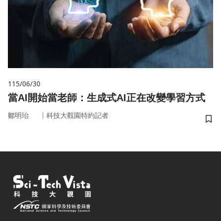
115/06/30
當AI開始當老師：生成式AI正在改變學習方式
｜
鄒明珆
科技大觀園特約記者
儲