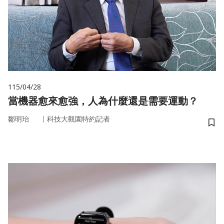
115/04/28
當機器愈來愈強，人為什麼還是需要運動？
｜
鄒明珆
科技大觀園特約記者
儲