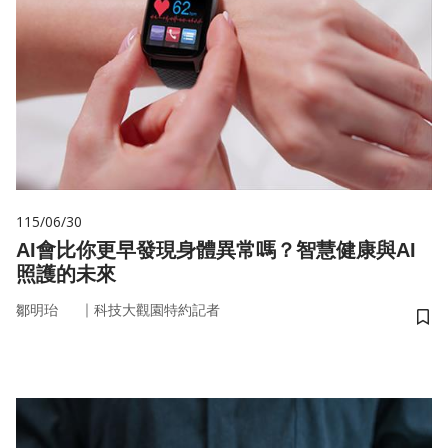
115/06/30
AI會比你更早發現身體異常嗎？智慧健康與AI
照護的未來
｜
鄒明珆
科技大觀園特約記者
儲