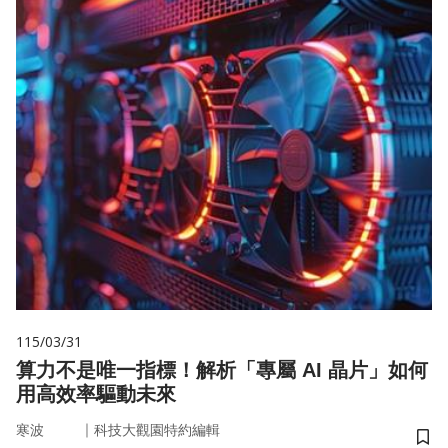
115/03/31
算力不是唯一指標！解析「專屬 AI 晶片」如何
用高效率驅動未來
｜
寒波
科技大觀園特約編輯
儲