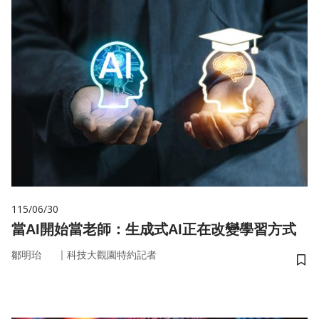
115/06/30
當AI開始當老師：生成式AI正在改變學習方式
｜
鄒明珆
科技大觀園特約記者
儲