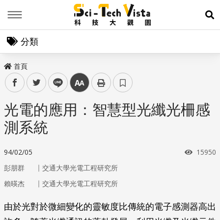
Menu
展
分類
首頁
facebook
twitter
line
中
光電的應用：智慧型光纖光柵感
測系統
瀏覽次
94/02/05
15950
｜
彭朋群
交通大學光電工程研究所
｜
賴暎杰
交通大學光電工程研究所
由於光對於微細變化的靈敏度比傳統的電子感測器高出