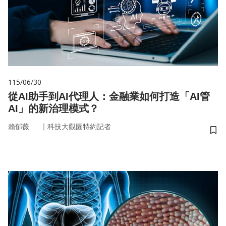
115/06/30
從AI助手到AI代理人：金融業如何打造「AI管
AI」的新治理模式？
｜
賴郁薇
科技大觀園特約記者
儲