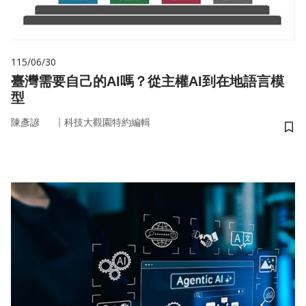
115/06/30
臺灣需要自己的AI嗎？從主權AI到在地語言模
型
｜
陳彥諺
科技大觀園特約編輯
儲