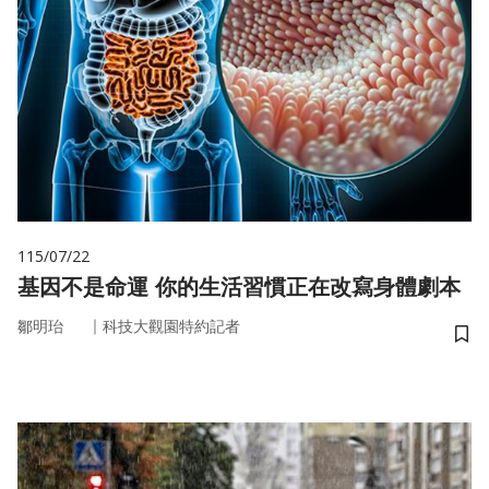
115/07/22
基因不是命運 你的生活習慣正在改寫身體劇本
｜
鄒明珆
科技大觀園特約記者
儲