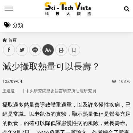
Menu
展
分類
首頁
facebook
twitter
line
中
減少攝取熱量可以長壽？
瀏覽次
102/09/04
10876
｜
王道還
中央研究院歷史語言研究所助理研究員
攝取過多熱量會導致體重過重，以及許多慢性疾病，已
經是常識。以老鼠做的實驗，顯示熱量低但是營養充足
的飲食，的確可以降低罹患慢性病的風險，延長壽命。
今年3月7日，
JAMA
發表了一篇論文，作者綜合了所有