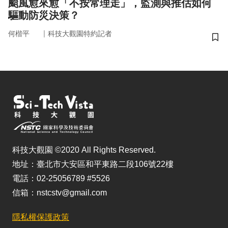
颱風愈來愈「不按常理走」，監測與推估如何
驅動防災決策？
｜
何楷平
科技大觀園特約記者
儲
科技大觀園 ©2020 All Rights Reserved.
地址：臺北市大安區和平東路二段106號22樓
電話：02-25056789 #5526
信箱：nstcstv@gmail.com
隱私權保護政策