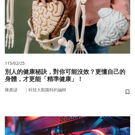
115/02/25
別人的健康秘訣，對你可能沒效？更懂自己的
身體，才更能「精準健康」！
｜
陳彥諺
科技大觀園特約編輯
儲