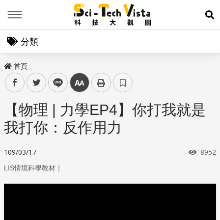
Menu
展
分類
首頁
facebook
twitter
line
中
【物理 | 力學EP4】你打我就是
我打你：反作用力
瀏覽
109/03/17
8952
｜
LIS情境科學教材