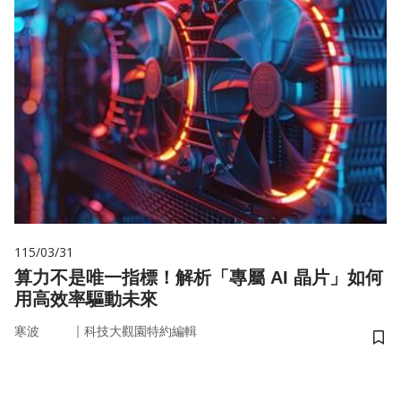
115/03/31
算力不是唯一指標！解析「專屬 AI 晶片」如何
用高效率驅動未來
｜
寒波
科技大觀園特約編輯
儲