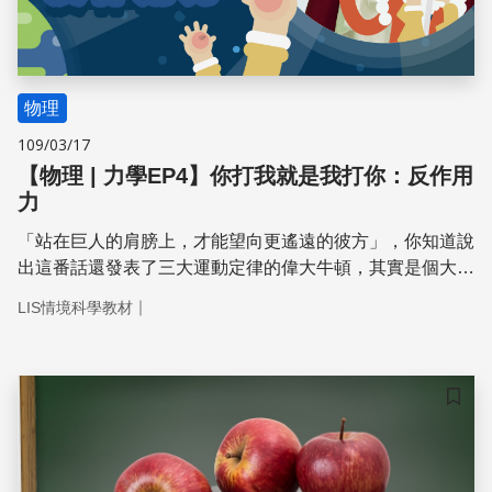
物理
109/03/17
【物理 | 力學EP4】你打我就是我打你：反作用
力
「站在巨人的肩膀上，才能望向更遙遠的彼方」，你知道說
出這番話還發表了三大運動定律的偉大牛頓，其實是個大屁
孩嗎？ 而在完成第一和第二運動定律後，他又是如何找到
｜
LIS情境科學教材
最後一個運動定律的呢？快來看看被蘋果打到後的牛頓到底
做了些什麼！
儲存