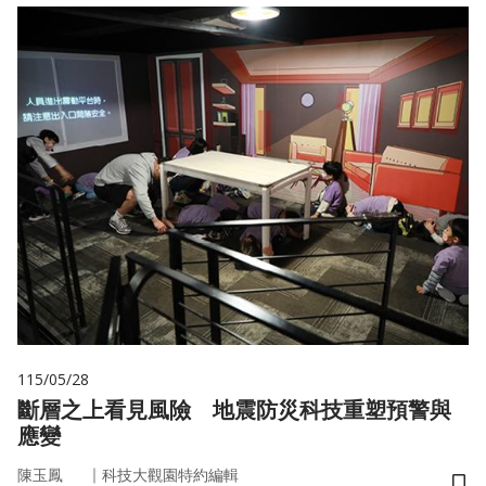
115/05/28
斷層之上看見風險 地震防災科技重塑預警與
應變
｜
陳玉鳳
科技大觀園特約編輯