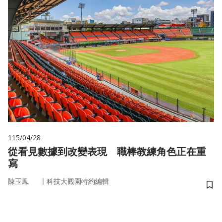
115/04/28
從看見數據到改變表現 職棒教練角色正在重
寫
｜
陳玉鳳
科技大觀園特約編輯
儲