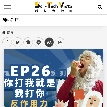
Menu
展
分類
首頁
facebook
twitter
plurk
line
中
儲存