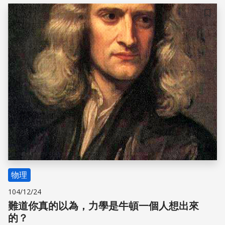
儲存
物理
104/12/24
難道你真的以為，力學是牛頓一個人想出來
的？