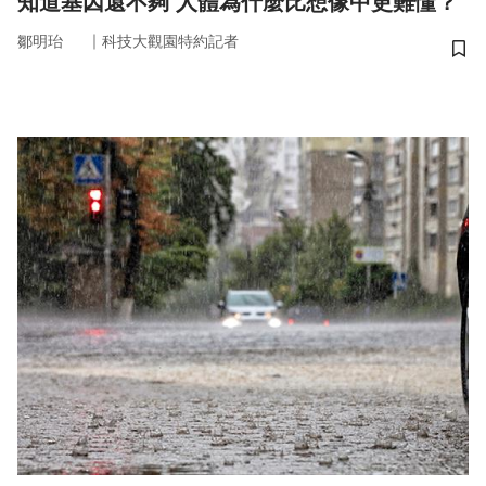
知道基因還不夠 人體為什麼比想像中更難懂？
｜
鄒明珆
科技大觀園特約記者
儲