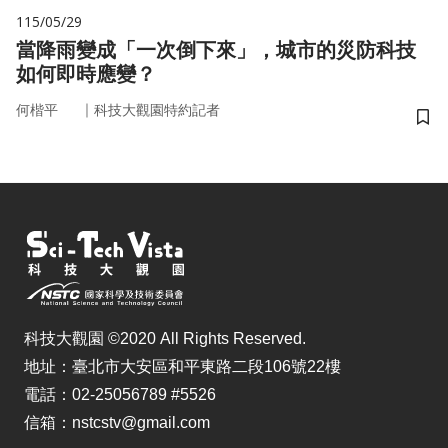
115/05/29
當降雨變成「一次倒下來」，城市的災防科技
如何即時應變？
｜
何楷平
科技大觀園特約記者
儲
科技大觀園 ©2020 All Rights Reserved.
地址：臺北市大安區和平東路二段106號22樓
電話：02-25056789 #5526
信箱：nstcstv@gmail.com