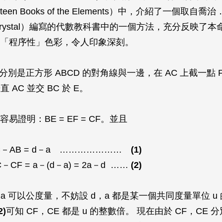
rteen Books of the Elements
）中，介紹了一個取自喬治
 Chrystal）編寫的代數教科書中的一個方法，充分反映了
「程序性」色彩，令人印象深刻。
分別是正方形 ABCD 的對角線與一邊，在
AC
上截一點
垂直
AC
並交
BC
於
E
。
容易證明：
BE
=
EF
=
CF
。並且
C
－
AB
=
d
－
a
…………………
(1)
C
－
CF
=
a
－(
d
－
a
) = 2
a
－
d
……
(2)
，
a
可以公度量，不妨設
d
，
a
都是某一個共同度量單位
u
2)
可知
CF
，
CE
都是
u
的整數倍。 現在由於
CF
，
CE
分