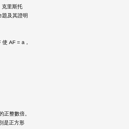
．克里斯托
本命題及其證明
F
使
AF
=
a
，
的正整數倍。
別是正方形