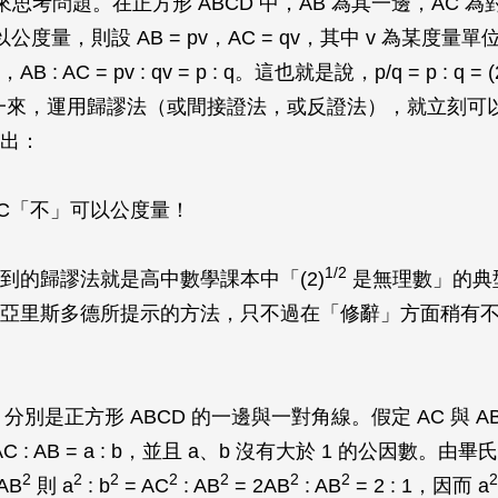
來思考問題。在正方形
ABCD
中，
AB
為其一邊，
AC
為
以公度量，則設
AB
=
pv
，
AC
=
qv
，其中
v
為某度量單
，
AB
:
AC
=
pv
:
qv
=
p
:
q
。這也就是說，
p
/
q
=
p
:
q
= (
一來，運用歸謬法（或間接證法，或反證法），就立刻可
出：
C
「不」可以公度量！
1/2
到的歸謬法就是高中數學課本中「(2)
是無理數」的典
亞里斯多德所提示的方法，只不過在「修辭」方面稍有
分別是正方形
ABCD
的一邊與一對角線。假定
AC
與
A
AC
:
AB
=
a
:
b
，並且
a
、
b
沒有大於 1 的公因數。由畢
2
2
2
2
2
2
2
2
AB
則
a
:
b
=
AC
:
AB
= 2
AB
:
AB
= 2 : 1，因而
a