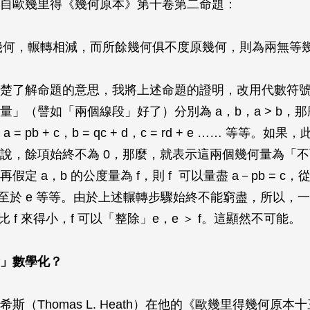
自歐幾里得《幾何原本》第十卷第二命題：
幾何，輾轉相減，而所餘幾何俱不度原幾何，則為兩無等
楚了解命題的意思，我將上述命題的證明，改用代數符
何量」（譬如「兩個線段」好了）分別為
a
，
b
，
a
>
b
，那
得
a
=
pb
+
c
，
b
=
qc
+
d
，
c
=
rd
+
e
…… 等等。如果，
說，餘項始終不為 0，那麼，就表示這兩個幾何量為「
則再假定
a
，
b
的公度量為
f
，則
f
可以量盡
a
－
pb
=
c
，
至於
e
等等。由於上述輾轉步驟始終不能窮盡，所以，一
比
f
來得小，
f
可以「整除」
e
，
e
＞
f
。這顯然不可能。
」數學化？
斯（Thomas L. Heath）在他的《歐幾里得幾何原本