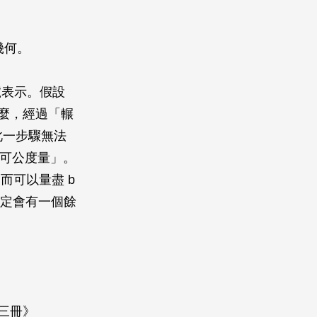
幾何。
號表示。假設
麼，經過「輾
此一步驟無法
不可公度量」。
從而可以量盡
b
定會有一個餘
十三冊》