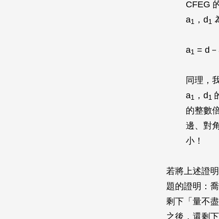
CFEG
a
，
d
1
1
a
=
d
－
1
同理，
a
，
d
1
1
的整數
邊、對
小！
若將上述證明
題的證明：喬
剩下「量不
之後，還剩