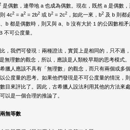
2
是偶數，連帶地
a
也成為偶數。現在，既然
a
是偶數，
2
2
2
2
2
2
則 4
c
=
a
= 2
b
或
b
= 2
c
，如此一來，
b
及
b
則都
a
、
b
都是偶數時，則又與
a
、
b
沒有大於 1 的公因數相
B
不可公度量。
比，我們可發現：兩種證法，實質上是相同的，只不過
是無理數的觀念，所以，應該是人類較早期的思考模式。
希臘人應該不具有「無理數」的觀念，而只有兩個或多
以公度量的思考。如果他們發現是不可公度量的情況，
數目來評比了。因此，古希臘人設法利用其他的方法來
可以是一個合理的推論了。
兩無等數