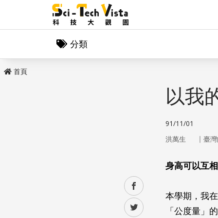
分類
首頁
以我
91/11/01
｜
洪萬生
臺灣
身高可以互相
facebook
本學期，我在
twitter
「公度量」的