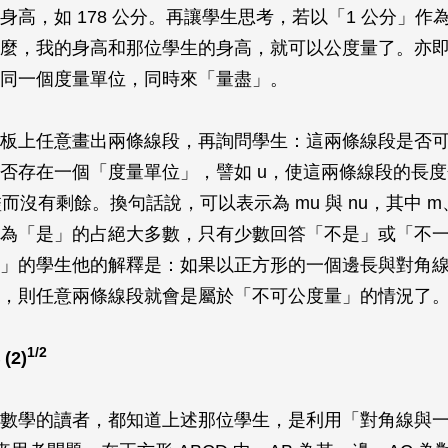
身高，如 178 公分。再讓學生思考，若以「1 公分」作
麼，我的身高和那位學生的身高，就可以公度量了。亦
同一個度量單位，同時來「量盡」。
板上任意畫出兩條線段，再詢問學生：這兩條線段是否
是否存在一個「度量單位」，譬如
u
，使這兩條線段的長度
而沒有剩餘。換句話說，可以表示為
mu
與
nu
，其中
m
為「是」的占絕大多數，只有少數回答「不是」或「不
」的學生他的解釋是：如果以正方形的一個邊長與對角
，則任意兩條線段就會是屬於「不可公度量」的情況了
1/2
2)
數學的讀者，都知道上述那位學生，是利用「對角線與