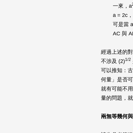
一來，
a
a
= 2
c
，
可是當
AC
與
A
經過上述的對
1/2
不涉及 (2)
可以推知：古
何量」是否可
就有可能不用
量的問題，就
兩無等幾何與