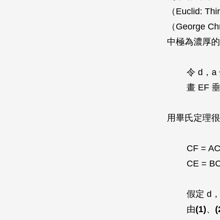
（
Euclid: Thi
（George
中極為濃厚的
令
d
，
a
畫
EF
用畢氏定理很
CF
=
A
CE
=
B
假定
d
由
(1)
、
(