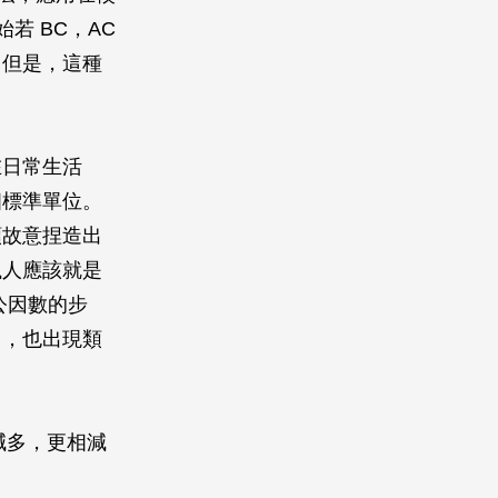
始若
BC
，
AC
，但是，這種
在日常生活
個標準單位。
類故意捏造出
臘人應該就是
公因數的步
》，也出現類
減多，更相減