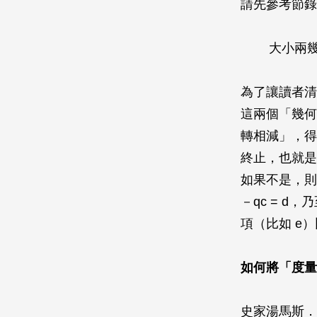
請先參考節錄
大小兩
為了讓讀者清
這兩個「幾
轉相減」，
終止，也就是
如果不是，
－
qc
=
d
，乃
項（比如
e
）
如何將「度量
史家湯馬斯．希