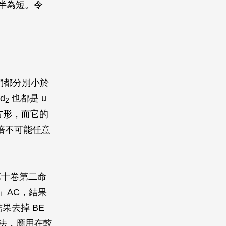
一半為短。令
它們都分別小於
d
也都是
u
2
方形，而它的
倍不可能任意
第十卷第二命
」
AC
，結果
結果去掉
BE
法，應用在較