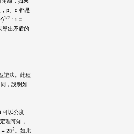
對角線，如果
位，
p
、
q
都是
1/2
2)
: 1 =
以導出矛盾的
型證法。此種
不同，說明如
B
可以公度
氏定理可知，
2
= 2
b
。如此