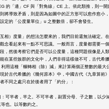
EG 的「邊」
CF
與「對角線」
CE
上。依此類推，則一開
則將導致矛盾，則是因為如圖中的正方形可以愈作愈小
設定的「公度量單位」
u
之整數倍，卻不會發生。
互相）度量」的想法怎麼來的，我們目前還無法確定。
觀念看起來有一點不可思議。一般而言，度量都需要一
段，然後考察它們是否可以公度量，這種問題很像是人
能在某些族群的文化中，人們非得這樣做不可，古代希
 利用這種「輾轉相（除）減」來計算兩個正整數的最大
現於古代希臘的《幾何原本》中，中國古代《九章算術
者不同之處只在於後者用了「約分」：
曰：可半者，半之。不可半者，副置分母、子之數，以少
其等也。以等數約之。