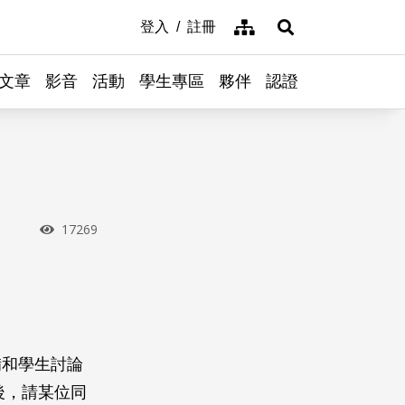
網站導覽
登入
註冊
展開搜尋
文章
影音
活動
學生專區
夥伴
認證
瀏覽次數
17269
備和學生討論
後，請某位同