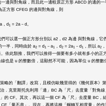
 的一邊與對角線，而且此一邊較原正方形 ABCD 的邊的
為正方形 CFEG 的邊與對角線，則
a
，
d
= 2
a
－
d
。
1
我們可以選一個正方形分別以
a
2，
d
2 為邊 與對角線，
的一半，同時由於
a
=
d
－
a
，
d
= 2
a
－
d
，所以
a
，
2
1
1
2
1
1
2
倍。依此類推，我們可以推得一個要有多小就有多小的正
角線也是
u
的整數倍，這顯然不可能，因為單位
u
的整數
策略的「翻譯」改寫，且模仿歐幾里得的《幾何原本》
治．克里斯托先利用「邊」
BC
為「尺」去度量「對角線
盡」的
CF
。其次，再以這一個
CF
為「尺」去度量
BC
，
下
CE
「量不盡」。現在，再將這種「輾轉互相度量」的作