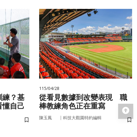
115/04/28
訓練？基
從看見數據到改變表現 職
看懂自己
棒教練角色正在重寫
回
｜
陳玉鳳
科技大觀園特約編輯
儲存書籤
儲