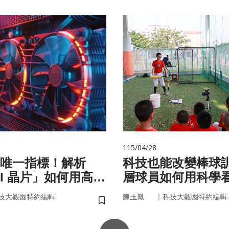
115/04/28
唯一指標！解析
科技也能改變棒球
AI 晶片」如何用高效
層球員如何用科學
來
｜
技大觀園特約編輯
陳玉鳳
科技大觀園特約編輯
儲存書籤