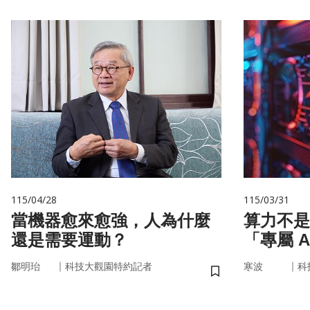
115/04/28
115/03/31
當機器愈來愈強，人為什麼
算力不是
還是需要運動？
「專屬 
率驅動未
｜
｜
鄒明珆
科技大觀園特約記者
寒波
科
儲存書籤