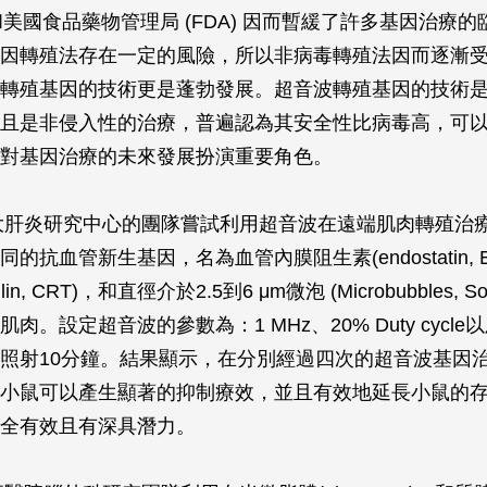
和美國食品藥物管理局 (FDA) 因而暫緩了許多基因治療
因轉殖法存在一定的風險，所以非病毒轉殖法因而逐漸
轉殖基因的技術更是蓬勃發展。超音波轉殖基因的技術
且是非侵入性的治療，普遍認為其安全性比病毒高，可
對基因治療的未來發展扮演重要角色。
台大肝炎研究中心的團隊嘗試利用超音波在遠端肌肉轉殖治
的抗血管新生基因，名為血管內膜阻生素(endostatin, 
culin, CRT)，和直徑介於2.5到6 μm微泡 (Microbubbles, S
肉。設定超音波的參數為：1 MHz、20% Duty cycle以
照射10分鐘。結果顯示，在分別經過四次的超音波基因
小鼠可以產生顯著的抑制療效，並且有效地延長小鼠的
全有效且有深具潛力。