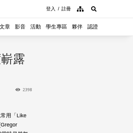
網站導覽
登入
註冊
展開搜尋
文章
影音
活動
學生專區
夥伴
認證
度嶄露
瀏覽次數
2398
用「Like
regor