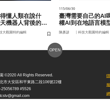
115/06/30
聽得懂人類在說什
臺灣需要自己的AI
天機器人背後的語
權AI到在地語言模
｜
技大觀園特約編輯
陳彥諺
科技大觀園特約編輯
儲存書籤
OPEN
2020 All Rights Reserved.
北市大安區和平東路二段106號22樓
25056789 #5526
stv@gmail.com