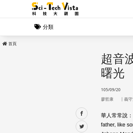
分類
首頁
超音
曙光
105/09/20
｜
廖哲康
義守
facebook
華人常常說：
father, 
twitter