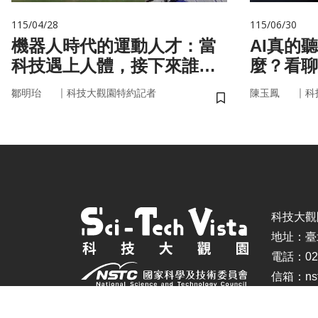
115/04/28
115/06/30
機器人時代的運動人才：當
AI真的
科技遇上人體，接下來誰來
麼？看聊
接手？
言科技
｜
｜
鄒明珆
科技大觀園特約記者
陳玉鳳
科
儲存書籤
科技大觀園 ©
地址：臺
電話：02-
信箱：nstc