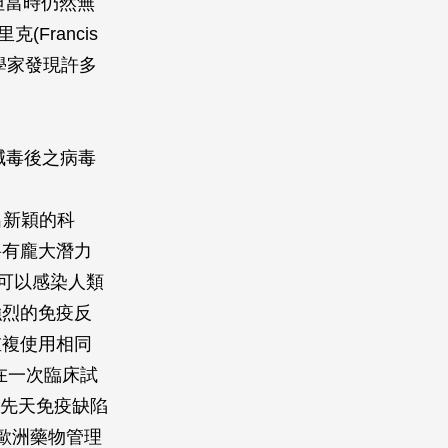
。但當時仍然無
(Francis
科學家發現許多
減毒後之病毒
展出新穎的科
將有龐大潛力
種可以感染人類
強烈的免疫反
重複使用相同
在一次臨床試
1名先天免疫缺陷
歐洲藥物管理