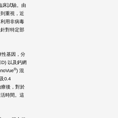
的臨床試驗。由
受到重視，近
是利用非病毒
以針對特定部
療性基因，分
ED) 以及鈣網
®
onoVue
) 混
及0.4
治療後，對於
存活時間。這