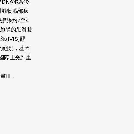
體DNA混合後
射動物腦部病
擴張約2至4
變細胞膜的脂質雙
IVIS)觀
A的組別，基因
國際上受到重
III，