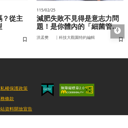
115/02/25
嗎？從主
減肥失敗不見得是意志力問
型
題！是你體內的「細菌管
回
家」在幫你囤油
｜
洪孟樊
科技大觀園特約編輯
儲存書籤
儲
隱私權保護政策
服務條款
網站資料開放宣告