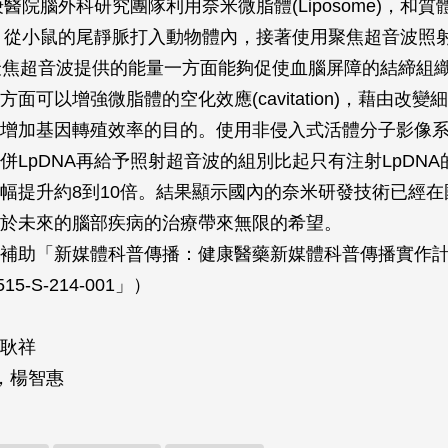
庚醫院腦外科研究團隊利用奈米微脂體(Liposome)，和質
A，從小鼠的尾靜脈打入動物體內，接著使用聚焦超音波照
聚焦超音波提供的能量一方面能夠促使血腦屏障的結締組織
面可以增強微脂體的空化效應(cavitation)，藉由改
增加基因轉殖效率的目的。使用非侵入式活體分子影像系統(
併LpDNA再給予照射超音波的組別比起只有注射LpDN
幅提升約8到10倍。結果顯示國內的奈米研發技術已經在
於未來的腦部疾病的治療帶來無限的希望。
補助「新媒體科普傳播：健康醫藥新媒體科普傳播實作計畫
515-S-214-001」）
耿祥
基，楊智惠