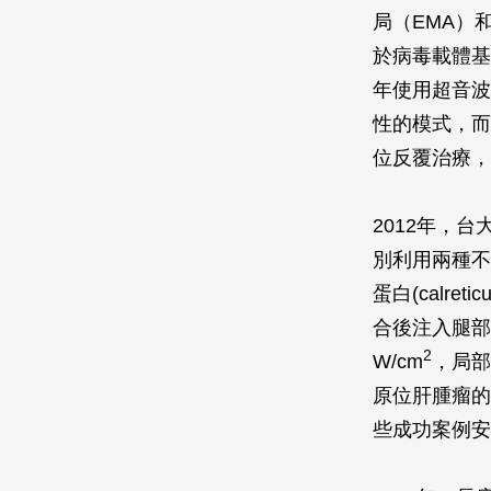
局（EMA）
於病毒載體基
年使用超音波
性的模式，而
位反覆治療，
2012年，
別利用兩種不同
蛋白(calreti
合後注入腿部肌
2
W/cm
，局部
原位肝腫瘤的
些成功案例安