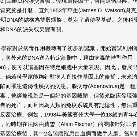
Mendel)由豌豆的雜交實驗，發現遺傳因子，解開遺傳謎團
竟是什麼，直到1953年華生(James D. Watson)與克里克
rick)證明DNA的結構為雙股螺旋，奠定了遺傳學基礎。之後
和DNA的缺失或突變有關。
，科學家對於病毒作用機轉有了初步的認識，開始嘗試利用
，將外來的DNA送入特定細胞中，藉由病毒的轉型作用
ormation)，便可以讓基因在特定細胞中大量表現。因此，發
。倘若科學家能夠針對病人直接作基因上的修補，未來
而罹患遺傳性疾病的病患。腺病毒(Adenovirus)是一
毒，曾經被視為是一個好的基因載體，但後來臨床發現
者的死亡，而且因為人類的免疫系統具有記憶性，無法
反覆治療。例如，1998年美國賓州大學一位18歲的青年
同時期在法國由費雪（Alain Fischer）的團隊針對1
基因治療後，其中2名陸續罹患白血病而撒手人寰。當時