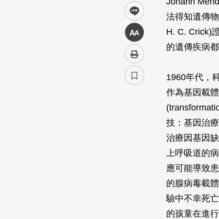
Johann 
line
法得知遺傳物質究
H. C. C
中
的遺傳疾病都
1960年代
作為基因載體
(transf
技：基因治療
治療因基因缺陷
上呼吸道的病
應可能導致患
的腺病毒載體
驗中不幸死亡，
的孩童在進行