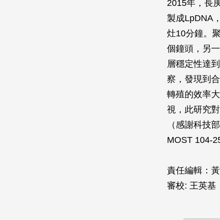
2015年，長
製成LpDN
灶10分鐘。
個鐘頭，另一方
層穩定性達到
察，發現到合
轉殖的效率大
視，此研究對
（感謝科技部
MOST 104-2
責任編輯：黃
審校: 王英