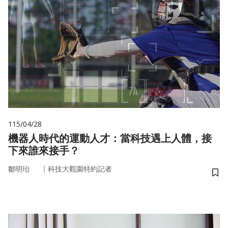
115/04/28
機器人時代的運動人才：當科技遇上人體，接
下來誰來接手？
｜
鄒明珆
科技大觀園特約記者
儲