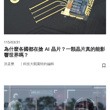
115/03/31
為什麼各國都在搶 AI 晶片？一顆晶片真的能影
響世界嗎？
｜
洪孟樊
科技大觀園特約編輯
儲