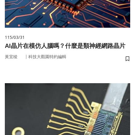
115/03/31
AI晶片在模仿人腦嗎？什麼是類神經網路晶片
｜
黃宜稜
科技大觀園特約編輯
儲