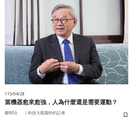
115/04/28
當機器愈來愈強，人為什麼還是需要運動？
｜
鄒明珆
科技大觀園特約記者
儲