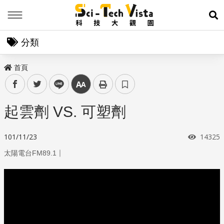
Menu
展
分類
首頁
facebook
twitter
line
中
起雲劑 VS. 可塑劑
瀏覽次
101/11/23
14325
｜
太陽電台FM89.1