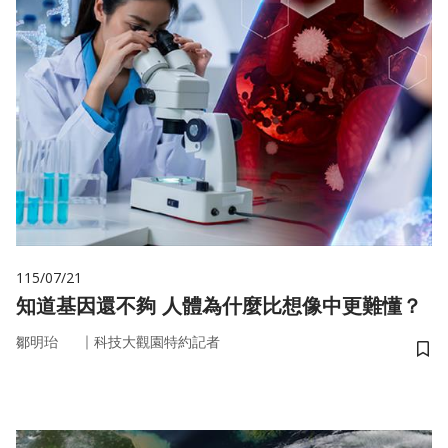
115/07/21
知道基因還不夠 人體為什麼比想像中更難懂？
｜
鄒明珆
科技大觀園特約記者
儲