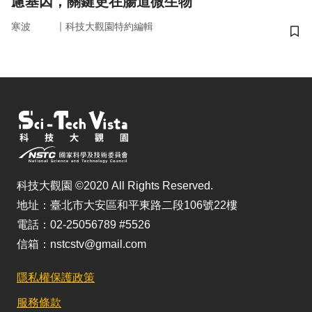
慮基因，關鍵更在腸道微生物
｜
寒波
科技大觀園特約編輯
儲
科技大觀園 ©2020 All Rights Reserved.
地址：臺北市大安區和平東路二段106號22樓
電話：02-25056789 #5526
信箱：nstcstv@gmail.com
隱私權保護政策
服務條款