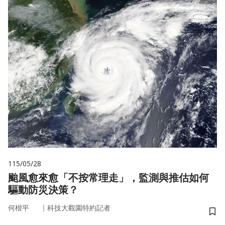
115/05/28
颱風愈來愈「不按常理走」，監測與推估如何
驅動防災決策？
｜
何楷平
科技大觀園特約記者
儲