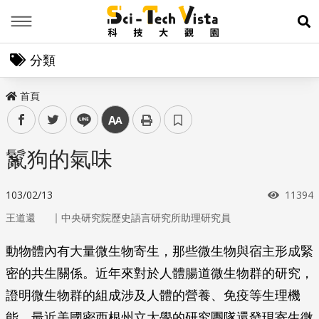
Menu
展
分類
首頁
facebook
twitter
line
中
鬣狗的氣味
瀏覽次
103/02/13
11394
｜
王道還
中央研究院歷史語言研究所助理研究員
動物體內有大量微生物寄生，那些微生物與宿主形成緊
密的共生關係。近年來對於人體腸道微生物群的研究，
證明微生物群的組成涉及人體的營養、免疫等生理機
能。最近美國密西根州立大學的研究團隊還發現寄生微