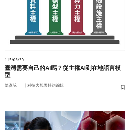
115/06/30
臺灣需要自己的AI嗎？從主權AI到在地語言模
型
｜
陳彥諺
科技大觀園特約編輯
儲