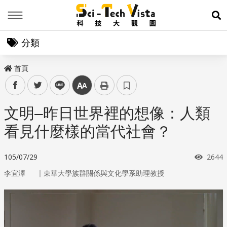
Menu
展
分類
首頁
facebook
twitter
line
中
文明–昨日世界裡的想像：人類
看見什麼樣的當代社會？
瀏覽
105/07/29
2644
｜
李宜澤
東華大學族群關係與文化學系助理教授