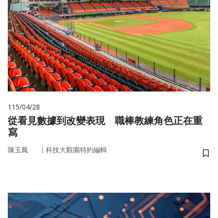
115/04/28
從看見數據到改變表現 職棒教練角色正在重
寫
｜
陳玉鳳
科技大觀園特約編輯
儲