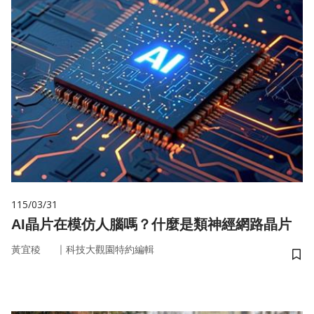
115/03/31
AI晶片在模仿人腦嗎？什麼是類神經網路晶片
｜
黃宜稜
科技大觀園特約編輯
儲