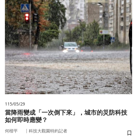
115/05/29
當降雨變成「一次倒下來」，城市的災防科技
如何即時應變？
｜
何楷平
科技大觀園特約記者
儲