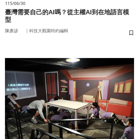
115/06/30
臺灣需要自己的AI嗎？從主權AI到在地語言模
型
｜
陳彥諺
科技大觀園特約編輯
儲