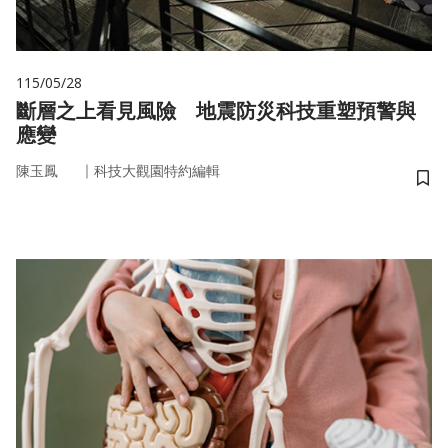
115/05/28
斷層之上看見風險 地震防災科技重塑預警與
應變
｜
陳玉鳳
科技大觀園特約編輯
儲