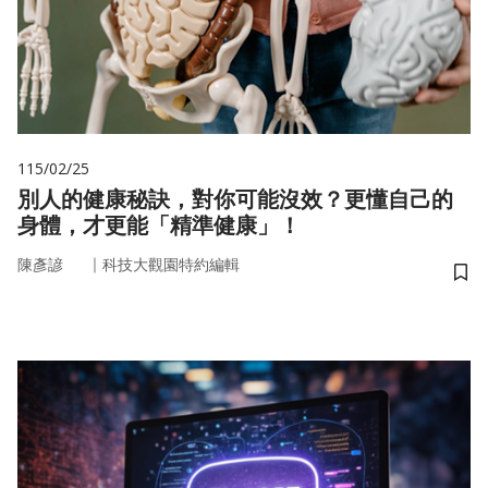
115/02/25
別人的健康秘訣，對你可能沒效？更懂自己的
身體，才更能「精準健康」！
｜
陳彥諺
科技大觀園特約編輯
儲