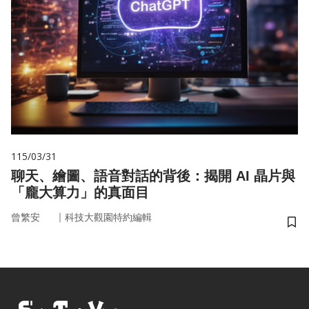
115/03/31
聊天、繪圖、語音對話的背後：揭開 AI 晶片與
「龐大算力」的真面目
｜
曾繁安
科技大觀園特約編輯
儲