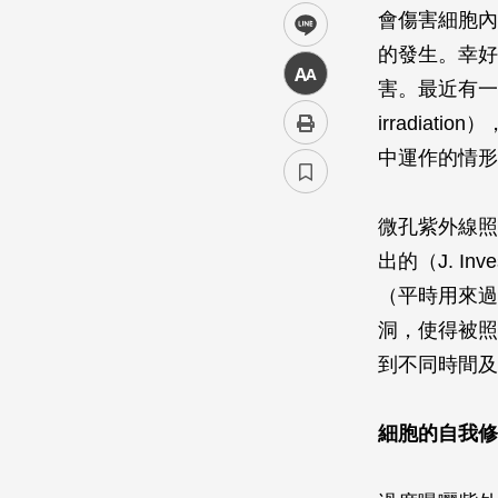
會傷害細胞內
line
的發生。幸好
中
害。最近有一項
irradia
中運作的情形
微孔紫外線照射
出的（
J. Inv
（平時用來過
洞，使得被照
到不同時間及
細胞的自我修