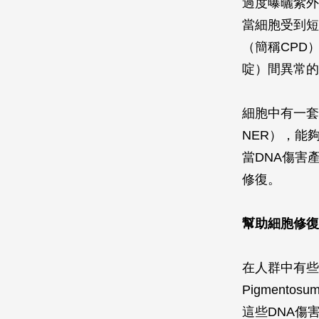
過度曝曬紫外
當細胞受到短
（簡稱CPD
啶）間異常的
細胞中有一套修復
NER），能
當DNA傷害
修復。
幫助細胞修復
在人群中有些
Pigment
這些DNA傷