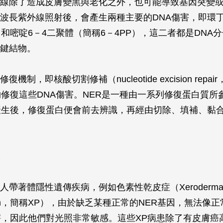
線除了造成皮膚變黑與老化之外，也可能導致基因突變
波長紫外線照射後，會產生兩種主要的DNA傷害，即環
）和嘧啶6－4二聚體（簡稱6－4PP），這二者都是DNA
鍵結物。
機制，即核酸切割修補（nucleotide excision repai
夠修復這些DNA傷害。NER是一種由一系列修復蛋白質所
產生後，修復蛋白便會前去辨識，再經由切除、填補、黏
人帶著體隱性遺傳疾病，例如色素性乾皮症（Xeroderm
osum，簡稱XP），由於缺乏某種正常的NER基因，無法像
害，因此他們對光照非常敏感。這些XP病患除了有皮膚癌