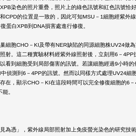
XPB染色的照片重疊，照片上的綠色訊號和紅色訊號恰
B和CPD的位置是一致的，因此可知MSU－1細胞經紫外
修復蛋白XPB到DNA損害處進行修復。
巢細胞CHO－KI及帶有NER缺陷的同源細胞株UV24做
照射。這二種實驗材料經紫外線照射後，立刻用6－4PP
以看到細胞受到局部傷害的訊號。若讓細胞經過9小時的
I中偵測到6－4PP的訊號。然而以同樣方式處理UV24細胞
存在，顯示CHO－KI在這段時間可以完全修復細胞的6－
不能。
見為憑」，紫外線局部照射加上免疫螢光染色的研究技