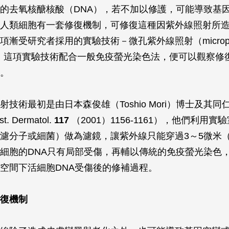
的去氧核醣核酸（DNA），若不加以修護，可能導致基
人類細胞有一套修復機制，可修復這種因紫外線照射所造
漸受研究者採用的實驗技術－微孔紫外線照射（micropor
tion），這項實驗技術配合一般免疫螢光染色法，便可以觀察
。
技術最初是由日本森俊雄（Toshio Mori）博士及其同仁
est. Dermatol
.
117
（2001）1156-1161），他們利用
濾分子或細菌）做為濾鏡，讓紫外線只能穿過3～5微米
細胞的DNA只有局部受傷，再輔以傳統的免疫螢光染色
空間下活細胞DNA受傷後的修補過程。
復機制