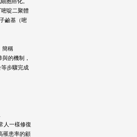
或細胞癌化。
丁嘧啶二聚體
分子鹼基（嘧
r，簡稱
參與的機制，
合等步驟完成
a
正常人一樣修復
高罹患率的顧