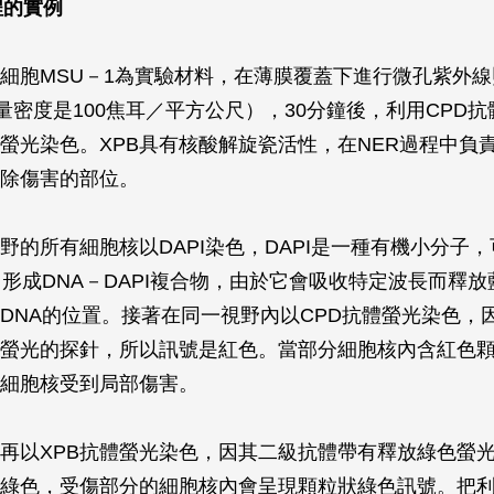
程的實例
細胞MSU－1為實驗材料，在薄膜覆蓋下進行微孔紫外
能量密度是100焦耳／平方公尺），30分鐘後，利用CPD
行螢光染色。XPB具有核酸解旋瓷活性，在NER過程中負責
除傷害的部位。
野的所有細胞核以DAPI染色，DAPI是一種有機小分子
中形成DNA－DAPI複合物，由於它會吸收特定波長而釋
DNA的位置。接著在同一視野內以CPD抗體螢光染色，
螢光的探針，所以訊號是紅色。當部分細胞核內含紅色
細胞核受到局部傷害。
再以XPB抗體螢光染色，因其二級抗體帶有釋放綠色螢
綠色，受傷部分的細胞核內會呈現顆粒狀綠色訊號。把利