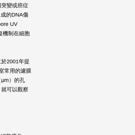
因突變或癌症
成的DNA傷
e UV
修復機制在細胞
於2001年提
實驗室常用的濾膜
（
μ
m）的孔
，就可以觀察