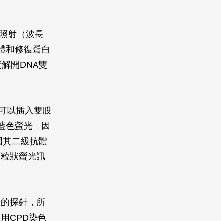
線照射（波長
抗體和修復蛋白
解開DNA雙
，可以插入雙股
放藍色螢光，因
因其二級抗體
顆粒狀螢光訊
光的探針，所
用CPD染色